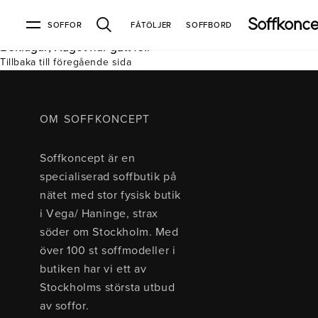
SOFFOR
FÅTÖLJER
SOFFBORD
Beklagar, Något har gått fel.
Tillbaka till föregående sida
Soffor & fåtöljer
Kundtjänst
Varumärken
Information
Alla soffor
Kontakta oss
2-sits soffor
Köpvillkor
Bd Möbel
Om Soffkoncept
Bellus
Butiken
OM SOFFKONCEPT
3-sits soffor
Frakt & leveranser
4-sits soffor
Bröderna Anderssons
Intergritetspolicy
Soffkoncept är en
Bäddsoffor
Finansiering
Fåtöljer
Brunstad
Reklamation
Burhéns
specialiserad soffbutik på
Hörnsoffor
Öppetköp & ångerrätt
Lagersoffor
Conform
Ermatiko
nätet med stor fysisk butik
Modulsoffor
Skinnmöbler
Furninova
Globen Lighting
i Vega/ Haninge, strax
Sammetssoffor
Hovden
Kleppe
Neiser
söder om Stockholm. Med
Soffor med divan
Pohjanmaan
över 100 st soffmodeller i
Soffor med hög rygg
butiken har vi ett av
Stockholms största utbud
Inredning
av soffor.