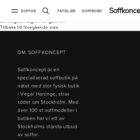
SOFFOR
FÅTÖLJER
SOFFBORD
Beklagar, Något har gått fel.
Tillbaka till föregående sida
Soffor & fåtöljer
Kundtjänst
Varumärken
Information
Alla soffor
Kontakta oss
2-sits soffor
Köpvillkor
Bd Möbel
Om Soffkoncept
Bellus
Butiken
OM SOFFKONCEPT
3-sits soffor
Frakt & leveranser
4-sits soffor
Bröderna Anderssons
Intergritetspolicy
Soffkoncept är en
Bäddsoffor
Finansiering
Fåtöljer
Brunstad
Reklamation
Burhéns
specialiserad soffbutik på
Hörnsoffor
Öppetköp & ångerrätt
Lagersoffor
Conform
Ermatiko
nätet med stor fysisk butik
Modulsoffor
Skinnmöbler
Furninova
Globen Lighting
i Vega/ Haninge, strax
Sammetssoffor
Hovden
Kleppe
Neiser
söder om Stockholm. Med
Soffor med divan
Pohjanmaan
över 100 st soffmodeller i
Soffor med hög rygg
butiken har vi ett av
Stockholms största utbud
Inredning
av soffor.