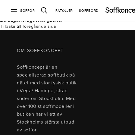
SOFFOR
FÅTÖLJER
SOFFBORD
Beklagar, Något har gått fel.
Tillbaka till föregående sida
Soffor & fåtöljer
Kundtjänst
Varumärken
Information
Alla soffor
Kontakta oss
2-sits soffor
Köpvillkor
Bd Möbel
Om Soffkoncept
Bellus
Butiken
OM SOFFKONCEPT
3-sits soffor
Frakt & leveranser
4-sits soffor
Bröderna Anderssons
Intergritetspolicy
Soffkoncept är en
Bäddsoffor
Finansiering
Fåtöljer
Brunstad
Reklamation
Burhéns
specialiserad soffbutik på
Hörnsoffor
Öppetköp & ångerrätt
Lagersoffor
Conform
Ermatiko
nätet med stor fysisk butik
Modulsoffor
Skinnmöbler
Furninova
Globen Lighting
i Vega/ Haninge, strax
Sammetssoffor
Hovden
Kleppe
Neiser
söder om Stockholm. Med
Soffor med divan
Pohjanmaan
över 100 st soffmodeller i
Soffor med hög rygg
butiken har vi ett av
Stockholms största utbud
Inredning
av soffor.