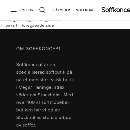
SOFFOR
FÅTÖLJER
SOFFBORD
Beklagar, Något har gått fel.
Tillbaka till föregående sida
Soffor & fåtöljer
Kundtjänst
Varumärken
Information
Alla soffor
Kontakta oss
2-sits soffor
Köpvillkor
Bd Möbel
Om Soffkoncept
Bellus
Butiken
OM SOFFKONCEPT
3-sits soffor
Frakt & leveranser
4-sits soffor
Bröderna Anderssons
Intergritetspolicy
Soffkoncept är en
Bäddsoffor
Finansiering
Fåtöljer
Brunstad
Reklamation
Burhéns
specialiserad soffbutik på
Hörnsoffor
Öppetköp & ångerrätt
Lagersoffor
Conform
Ermatiko
nätet med stor fysisk butik
Modulsoffor
Skinnmöbler
Furninova
Globen Lighting
i Vega/ Haninge, strax
Sammetssoffor
Hovden
Kleppe
Neiser
söder om Stockholm. Med
Soffor med divan
Pohjanmaan
över 100 st soffmodeller i
Soffor med hög rygg
butiken har vi ett av
Stockholms största utbud
Inredning
av soffor.