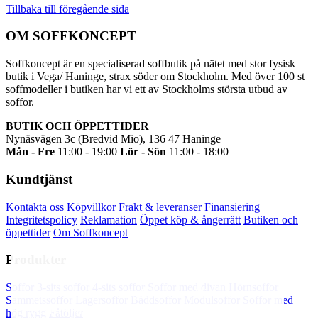
Tillbaka till föregående sida
OM SOFFKONCEPT
Soffkoncept är en specialiserad soffbutik på nätet med stor fysisk
butik i Vega/ Haninge, strax söder om Stockholm. Med över 100 st
soffmodeller i butiken har vi ett av Stockholms största utbud av
soffor.
BUTIK OCH ÖPPETTIDER
Nynäsvägen 3c (Bredvid Mio), 136 47 Haninge
Mån - Fre
11:00 - 19:00
Lör - Sön
11:00 - 18:00
Kundtjänst
Kontakta oss
Köpvillkor
Frakt & leveranser
Finansiering
Integritetspolicy
Reklamation
Öppet köp & ångerrätt
Butiken och
öppettider
Om Soffkoncept
Produkter
Soffkoncept.se använder cookies för att din
Soffor
3-sits soffor
4-sits soffor
Soffor med divan
Hörnsoffor
upplevelse av webbplatsen ska bli så bra
Sammetssoffor
Lagersoffor
Bäddsoffor
Modulsoffor
Soffor med
som möjligt. Tryck OK för att godkänna eller
hög rygg
Fåtöljer