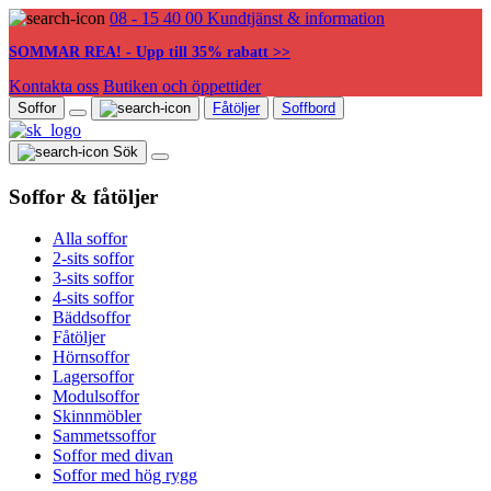
08 - 15 40 00
Kundtjänst & information
SOMMAR REA! - Upp till 35% rabatt >>
Kontakta oss
Butiken och öppettider
Soffor
Fåtöljer
Soffbord
Sök
Soffor & fåtöljer
Alla soffor
2-sits soffor
3-sits soffor
4-sits soffor
Bäddsoffor
Fåtöljer
Hörnsoffor
Lagersoffor
Modulsoffor
Skinnmöbler
Sammetssoffor
Soffor med divan
Soffor med hög rygg