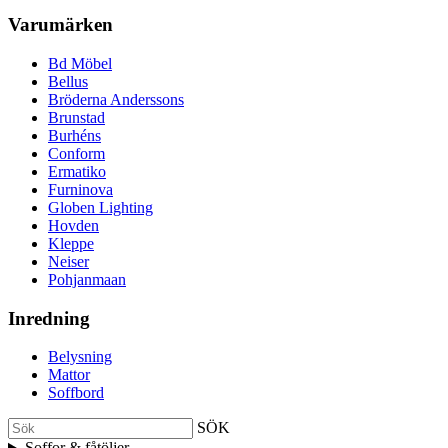
Varumärken
Bd Möbel
Bellus
Bröderna Anderssons
Brunstad
Burhéns
Conform
Ermatiko
Furninova
Globen Lighting
Hovden
Kleppe
Neiser
Pohjanmaan
Inredning
Belysning
Mattor
Soffbord
SÖK
Soffor & fåtöljer