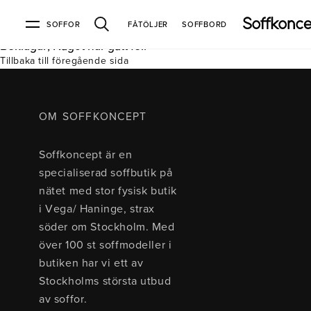
SOFFOR
FÅTÖLJER
SOFFBORD
Beklagar, Något har gått fel.
Tillbaka till föregående sida
Soffor & fåtöljer
Kundtjänst
Varumärken
Information
Alla soffor
Kontakta oss
2-sits soffor
Köpvillkor
Bd Möbel
Om Soffkoncept
Bellus
Butiken
OM SOFFKONCEPT
3-sits soffor
Frakt & leveranser
4-sits soffor
Bröderna Anderssons
Intergritetspolicy
Soffkoncept är en
Bäddsoffor
Finansiering
Fåtöljer
Brunstad
Reklamation
Burhéns
specialiserad soffbutik på
Hörnsoffor
Öppetköp & ångerrätt
Lagersoffor
Conform
Ermatiko
nätet med stor fysisk butik
Modulsoffor
Skinnmöbler
Furninova
Globen Lighting
i Vega/ Haninge, strax
Sammetssoffor
Hovden
Kleppe
Neiser
söder om Stockholm. Med
Soffor med divan
Pohjanmaan
över 100 st soffmodeller i
Soffor med hög rygg
butiken har vi ett av
Stockholms största utbud
Inredning
av soffor.