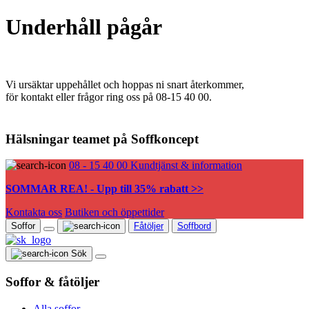
Underhåll pågår
Vi ursäktar uppehållet och hoppas ni snart återkommer,
för kontakt eller frågor ring oss på 08-15 40 00.
Hälsningar teamet på Soffkoncept
08 - 15 40 00
Kundtjänst & information
SOMMAR REA! - Upp till 35% rabatt >>
Kontakta oss
Butiken och öppettider
Soffor
Fåtöljer
Soffbord
Sök
Soffor & fåtöljer
Alla soffor