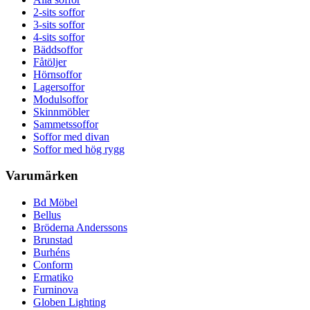
2-sits soffor
3-sits soffor
4-sits soffor
Bäddsoffor
Fåtöljer
Hörnsoffor
Lagersoffor
Modulsoffor
Skinnmöbler
Sammetssoffor
Soffor med divan
Soffor med hög rygg
Varumärken
Bd Möbel
Bellus
Bröderna Anderssons
Brunstad
Burhéns
Conform
Ermatiko
Furninova
Globen Lighting