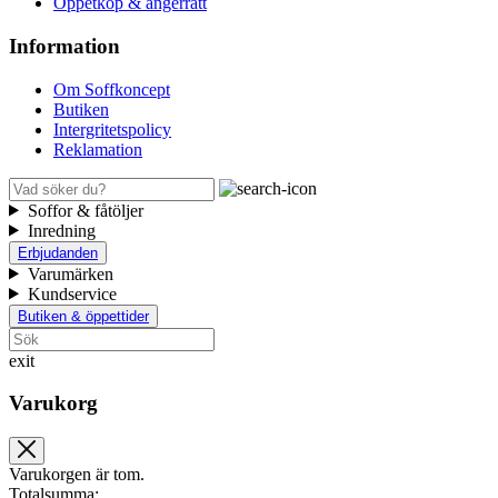
Öppetköp & ångerrätt
Information
Om Soffkoncept
Butiken
Intergritetspolicy
Reklamation
Soffor & fåtöljer
Inredning
Erbjudanden
Varumärken
Kundservice
Butiken & öppettider
exit
Varukorg
Varukorgen är tom.
Totalsumma: