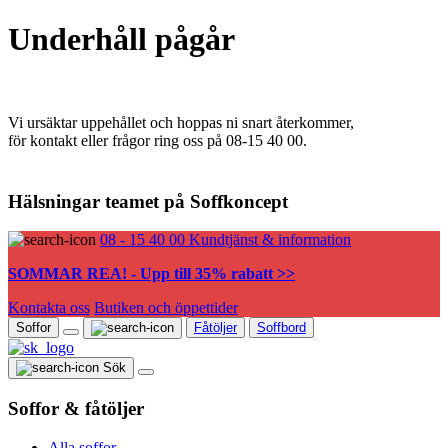
Underhåll pågår
Vi ursäktar uppehållet och hoppas ni snart återkommer,
för kontakt eller frågor ring oss på 08-15 40 00.
Hälsningar teamet på Soffkoncept
08 - 15 40 00
Kundtjänst & information
SOMMAR REA! - Upp till 35% rabatt >>
Kontakta oss
Butiken och öppettider
Soffor
Fåtöljer
Soffbord
Sök
Soffor & fåtöljer
Alla soffor