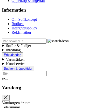
Öppetköp & ångerrätt
Information
Om Soffkoncept
Butiken
Intergritetspolicy
Reklamation
Soffor & fåtöljer
Inredning
Erbjudanden
Varumärken
Kundservice
Butiken & öppettider
exit
Varukorg
Varukorgen är tom.
Totalsumma: