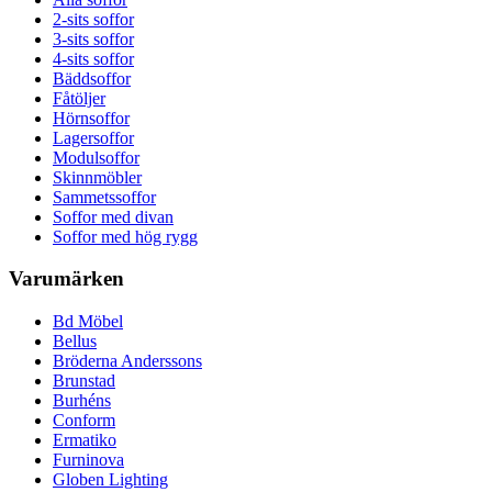
2-sits soffor
3-sits soffor
4-sits soffor
Bäddsoffor
Fåtöljer
Hörnsoffor
Lagersoffor
Modulsoffor
Skinnmöbler
Sammetssoffor
Soffor med divan
Soffor med hög rygg
Varumärken
Bd Möbel
Bellus
Bröderna Anderssons
Brunstad
Burhéns
Conform
Ermatiko
Furninova
Globen Lighting