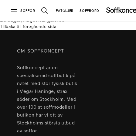
SOFFOR
FÅTÖLJER
SOFFBORD
Beklagar, Något har gått fel.
Tillbaka till föregående sida
Soffor & fåtöljer
Kundtjänst
Varumärken
Information
Alla soffor
Kontakta oss
2-sits soffor
Köpvillkor
Bd Möbel
Om Soffkoncept
Bellus
Butiken
OM SOFFKONCEPT
3-sits soffor
Frakt & leveranser
4-sits soffor
Bröderna Anderssons
Intergritetspolicy
Soffkoncept är en
Bäddsoffor
Finansiering
Fåtöljer
Brunstad
Reklamation
Burhéns
specialiserad soffbutik på
Hörnsoffor
Öppetköp & ångerrätt
Lagersoffor
Conform
Ermatiko
nätet med stor fysisk butik
Modulsoffor
Skinnmöbler
Furninova
Globen Lighting
i Vega/ Haninge, strax
Sammetssoffor
Hovden
Kleppe
Neiser
söder om Stockholm. Med
Soffor med divan
Pohjanmaan
över 100 st soffmodeller i
Soffor med hög rygg
butiken har vi ett av
Stockholms största utbud
Inredning
av soffor.