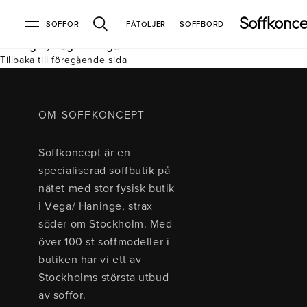
SOFFOR
FÅTÖLJER
SOFFBORD
Beklagar, Något har gått fel.
Tillbaka till föregående sida
Soffor & fåtöljer
Kundtjänst
Varumärken
Information
Alla soffor
Kontakta oss
2-sits soffor
Köpvillkor
Bd Möbel
Om Soffkoncept
Bellus
Butiken
OM SOFFKONCEPT
3-sits soffor
Frakt & leveranser
4-sits soffor
Bröderna Anderssons
Intergritetspolicy
Soffkoncept är en
Bäddsoffor
Finansiering
Fåtöljer
Brunstad
Reklamation
Burhéns
specialiserad soffbutik på
Hörnsoffor
Öppetköp & ångerrätt
Lagersoffor
Conform
Ermatiko
nätet med stor fysisk butik
Modulsoffor
Skinnmöbler
Furninova
Globen Lighting
i Vega/ Haninge, strax
Sammetssoffor
Hovden
Kleppe
Neiser
söder om Stockholm. Med
Soffor med divan
Pohjanmaan
över 100 st soffmodeller i
Soffor med hög rygg
butiken har vi ett av
Stockholms största utbud
Inredning
av soffor.