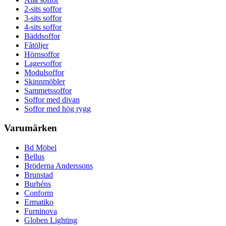
2-sits soffor
3-sits soffor
4-sits soffor
Bäddsoffor
Fåtöljer
Hörnsoffor
Lagersoffor
Modulsoffor
Skinnmöbler
Sammetssoffor
Soffor med divan
Soffor med hög rygg
Varumärken
Bd Möbel
Bellus
Bröderna Anderssons
Brunstad
Burhéns
Conform
Ermatiko
Furninova
Globen Lighting