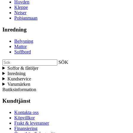
Hovden
Kleppe
Neiser
Pohjanmaan
Inredning
Belysning
Mattor
Soffbord
SÖK
Soffor & fåtöljer
Inredning
Kundservice
Varumärken
Butiksinformation
Kundtjänst
Kontakta oss
Köpvillkor
Frakt & leveranser
Finansiering