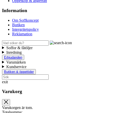
Öppetköp & ångerrätt
Information
Om Soffkoncept
Butiken
Intergritetspolicy
Reklamation
Soffor & fåtöljer
Inredning
Erbjudanden
Varumärken
Kundservice
Butiken & öppettider
exit
Varukorg
Varukorgen är tom.
Totalsumma: