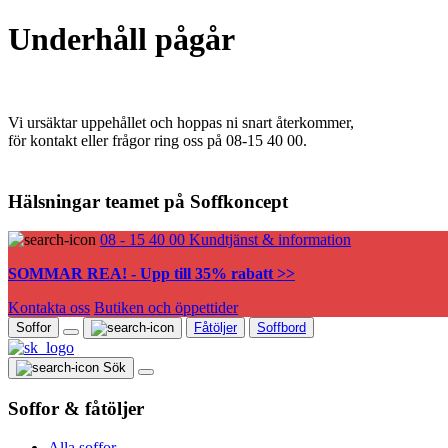
Underhåll pågår
Vi ursäktar uppehållet och hoppas ni snart återkommer,
för kontakt eller frågor ring oss på 08-15 40 00.
Hälsningar teamet på Soffkoncept
08 - 15 40 00
Kundtjänst & information
SOMMAR REA! - Upp till 35% rabatt >>
Kontakta oss
Butiken och öppettider
Soffor
Fåtöljer
Soffbord
Sök
Soffor & fåtöljer
Alla soffor