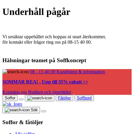
Underhåll pågår
Vi ursäktar uppehållet och hoppas ni snart återkommer,
för kontakt eller frågor ring oss på 08-15 40 00.
Hälsningar teamet på Soffkoncept
08 - 15 40 00
Kundtjänst & information
SOMMAR REA! - Upp till 35% rabatt >>
Kontakta oss
Butiken och öppettider
Soffor
Fåtöljer
Soffbord
Sök
Soffor & fåtöljer
Alla soffor