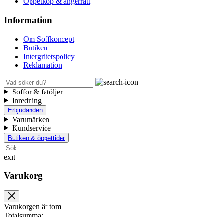
Öppetköp & ångerrätt
Information
Om Soffkoncept
Butiken
Intergritetspolicy
Reklamation
Soffor & fåtöljer
Inredning
Erbjudanden
Varumärken
Kundservice
Butiken & öppettider
exit
Varukorg
Varukorgen är tom.
Totalsumma: