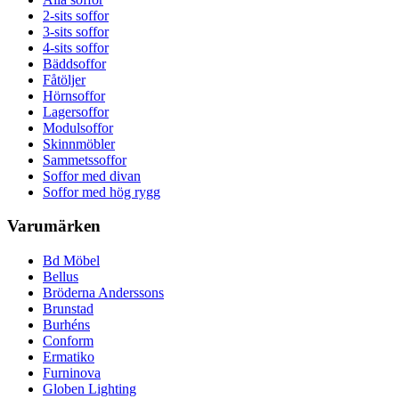
2-sits soffor
3-sits soffor
4-sits soffor
Bäddsoffor
Fåtöljer
Hörnsoffor
Lagersoffor
Modulsoffor
Skinnmöbler
Sammetssoffor
Soffor med divan
Soffor med hög rygg
Varumärken
Bd Möbel
Bellus
Bröderna Anderssons
Brunstad
Burhéns
Conform
Ermatiko
Furninova
Globen Lighting