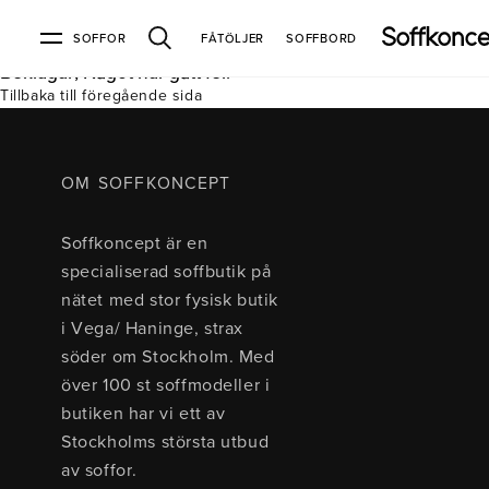
SOFFOR
FÅTÖLJER
SOFFBORD
Beklagar, Något har gått fel.
Tillbaka till föregående sida
Soffor & fåtöljer
Kundtjänst
Varumärken
Information
Alla soffor
Kontakta oss
2-sits soffor
Köpvillkor
Bd Möbel
Om Soffkoncept
Bellus
Butiken
OM SOFFKONCEPT
3-sits soffor
Frakt & leveranser
4-sits soffor
Bröderna Anderssons
Intergritetspolicy
Soffkoncept är en
Bäddsoffor
Finansiering
Fåtöljer
Brunstad
Reklamation
Burhéns
specialiserad soffbutik på
Hörnsoffor
Öppetköp & ångerrätt
Lagersoffor
Conform
Ermatiko
nätet med stor fysisk butik
Modulsoffor
Skinnmöbler
Furninova
Globen Lighting
i Vega/ Haninge, strax
Sammetssoffor
Hovden
Kleppe
Neiser
söder om Stockholm. Med
Soffor med divan
Pohjanmaan
över 100 st soffmodeller i
Soffor med hög rygg
butiken har vi ett av
Stockholms största utbud
Inredning
av soffor.