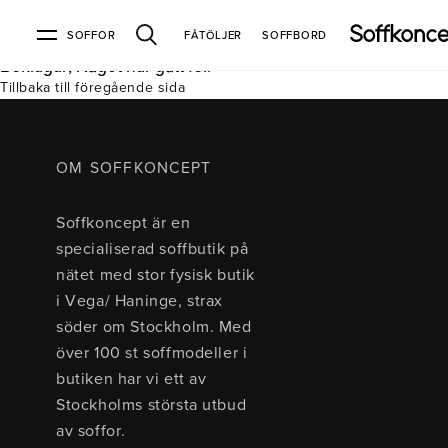
SOFFOR
FÅTÖLJER
SOFFBORD
Beklagar, Något har gått fel.
Tillbaka till föregående sida
Soffor & fåtöljer
Kundtjänst
Varumärken
Information
Alla soffor
Kontakta oss
2-sits soffor
Köpvillkor
Bd Möbel
Om Soffkoncept
Bellus
Butiken
OM SOFFKONCEPT
3-sits soffor
Frakt & leveranser
4-sits soffor
Bröderna Anderssons
Intergritetspolicy
Soffkoncept är en
Bäddsoffor
Finansiering
Fåtöljer
Brunstad
Reklamation
Burhéns
specialiserad soffbutik på
Hörnsoffor
Öppetköp & ångerrätt
Lagersoffor
Conform
Ermatiko
nätet med stor fysisk butik
Modulsoffor
Skinnmöbler
Furninova
Globen Lighting
i Vega/ Haninge, strax
Sammetssoffor
Hovden
Kleppe
Neiser
söder om Stockholm. Med
Soffor med divan
Pohjanmaan
över 100 st soffmodeller i
Soffor med hög rygg
butiken har vi ett av
Stockholms största utbud
Inredning
av soffor.