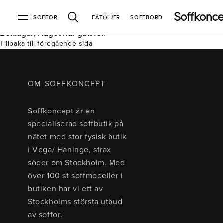
SOFFOR
FÅTÖLJER
SOFFBORD
Beklagar, Något har gått fel.
Tillbaka till föregående sida
Soffor & fåtöljer
Kundtjänst
Varumärken
Information
Alla soffor
Kontakta oss
2-sits soffor
Köpvillkor
Bd Möbel
Om Soffkoncept
Bellus
Butiken
OM SOFFKONCEPT
3-sits soffor
Frakt & leveranser
4-sits soffor
Bröderna Anderssons
Intergritetspolicy
Soffkoncept är en
Bäddsoffor
Finansiering
Fåtöljer
Brunstad
Reklamation
Burhéns
specialiserad soffbutik på
Hörnsoffor
Öppetköp & ångerrätt
Lagersoffor
Conform
Ermatiko
nätet med stor fysisk butik
Modulsoffor
Skinnmöbler
Furninova
Globen Lighting
i Vega/ Haninge, strax
Sammetssoffor
Hovden
Kleppe
Neiser
söder om Stockholm. Med
Soffor med divan
Pohjanmaan
över 100 st soffmodeller i
Soffor med hög rygg
butiken har vi ett av
Stockholms största utbud
Inredning
av soffor.