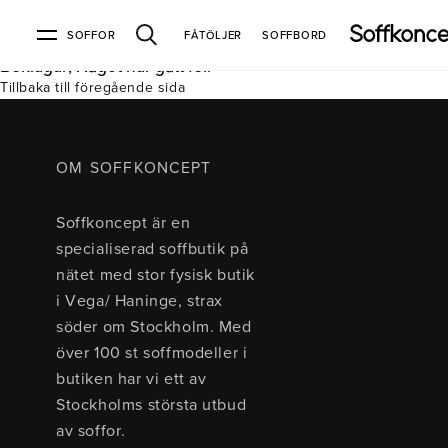
SOFFOR
FÅTÖLJER
SOFFBORD
Beklagar, Något har gått fel.
Tillbaka till föregående sida
Soffor & fåtöljer
Kundtjänst
Varumärken
Information
Alla soffor
Kontakta oss
2-sits soffor
Köpvillkor
Bd Möbel
Om Soffkoncept
Bellus
Butiken
OM SOFFKONCEPT
3-sits soffor
Frakt & leveranser
4-sits soffor
Bröderna Anderssons
Intergritetspolicy
Soffkoncept är en
Bäddsoffor
Finansiering
Fåtöljer
Brunstad
Reklamation
Burhéns
specialiserad soffbutik på
Hörnsoffor
Öppetköp & ångerrätt
Lagersoffor
Conform
Ermatiko
nätet med stor fysisk butik
Modulsoffor
Skinnmöbler
Furninova
Globen Lighting
i Vega/ Haninge, strax
Sammetssoffor
Hovden
Kleppe
Neiser
söder om Stockholm. Med
Soffor med divan
Pohjanmaan
över 100 st soffmodeller i
Soffor med hög rygg
butiken har vi ett av
Stockholms största utbud
Inredning
av soffor.