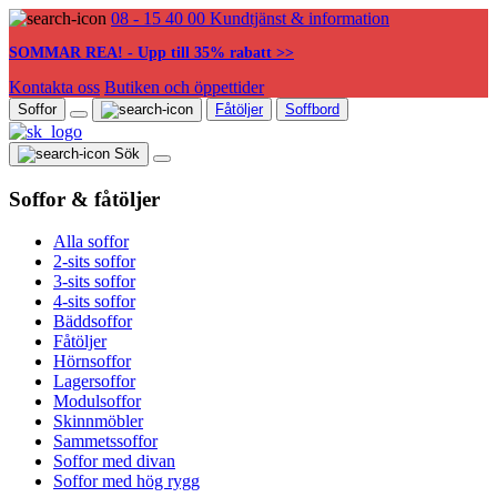
08 - 15 40 00
Kundtjänst & information
SOMMAR REA! - Upp till 35% rabatt >>
Kontakta oss
Butiken och öppettider
Soffor
Fåtöljer
Soffbord
Sök
Soffor & fåtöljer
Alla soffor
2-sits soffor
3-sits soffor
4-sits soffor
Bäddsoffor
Fåtöljer
Hörnsoffor
Lagersoffor
Modulsoffor
Skinnmöbler
Sammetssoffor
Soffor med divan
Soffor med hög rygg