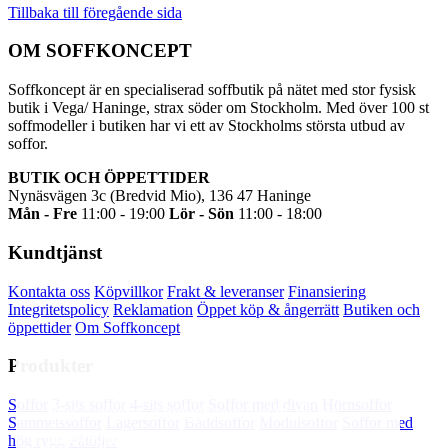
Tillbaka till föregående sida
OM SOFFKONCEPT
Soffkoncept är en specialiserad soffbutik på nätet med stor fysisk
butik i Vega/ Haninge, strax söder om Stockholm. Med över 100 st
soffmodeller i butiken har vi ett av Stockholms största utbud av
soffor.
BUTIK OCH ÖPPETTIDER
Nynäsvägen 3c (Bredvid Mio), 136 47 Haninge
Mån - Fre
11:00 - 19:00
Lör - Sön
11:00 - 18:00
Kundtjänst
Kontakta oss
Köpvillkor
Frakt & leveranser
Finansiering
Integritetspolicy
Reklamation
Öppet köp & ångerrätt
Butiken och
öppettider
Om Soffkoncept
Produkter
Soffkoncept.se använder cookies för att din
Soffor
3-sits soffor
4-sits soffor
Soffor med divan
Hörnsoffor
upplevelse av webbplatsen ska bli så bra
Sammetssoffor
Lagersoffor
Bäddsoffor
Modulsoffor
Soffor med
som möjligt. Tryck OK för att godkänna eller
hög rygg
Fåtöljer