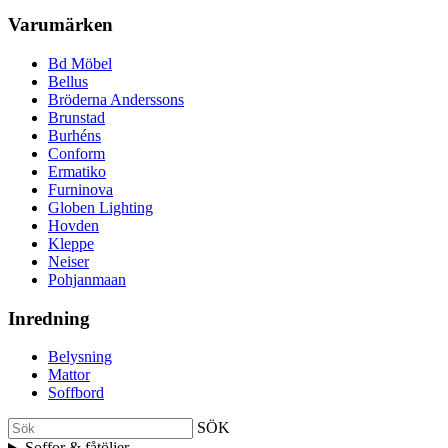
Varumärken
Bd Möbel
Bellus
Bröderna Anderssons
Brunstad
Burhéns
Conform
Ermatiko
Furninova
Globen Lighting
Hovden
Kleppe
Neiser
Pohjanmaan
Inredning
Belysning
Mattor
Soffbord
SÖK
Soffor & fåtöljer