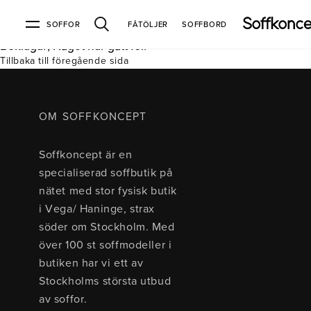
SOFFOR
FÅTÖLJER
SOFFBORD
Beklagar, Något har gått fel.
Tillbaka till föregående sida
Soffor & fåtöljer
Kundtjänst
Varumärken
Information
Alla soffor
Kontakta oss
2-sits soffor
Köpvillkor
Bd Möbel
Om Soffkoncept
Bellus
Butiken
OM SOFFKONCEPT
3-sits soffor
Frakt & leveranser
4-sits soffor
Bröderna Anderssons
Intergritetspolicy
Soffkoncept är en
Bäddsoffor
Finansiering
Fåtöljer
Brunstad
Reklamation
Burhéns
specialiserad soffbutik på
Hörnsoffor
Öppetköp & ångerrätt
Lagersoffor
Conform
Ermatiko
nätet med stor fysisk butik
Modulsoffor
Skinnmöbler
Furninova
Globen Lighting
i Vega/ Haninge, strax
Sammetssoffor
Hovden
Kleppe
Neiser
söder om Stockholm. Med
Soffor med divan
Pohjanmaan
över 100 st soffmodeller i
Soffor med hög rygg
butiken har vi ett av
Stockholms största utbud
Inredning
av soffor.