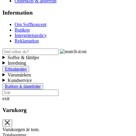
Öppetköp & ångerrätt
Information
Om Soffkoncept
Butiken
Intergritetspolicy
Reklamation
Soffor & fåtöljer
Inredning
Erbjudanden
Varumärken
Kundservice
Butiken & öppettider
exit
Varukorg
Varukorgen är tom.
Totalsumma: