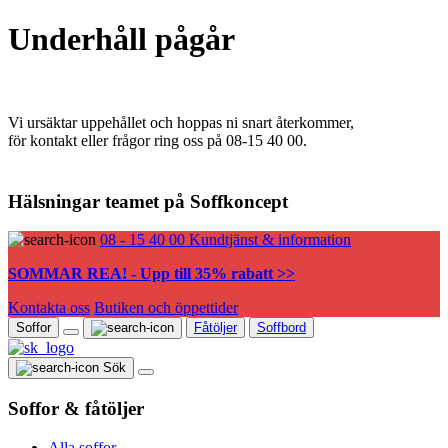
Underhåll pågår
Vi ursäktar uppehållet och hoppas ni snart återkommer,
för kontakt eller frågor ring oss på 08-15 40 00.
Hälsningar teamet på Soffkoncept
08 - 15 40 00
Kundtjänst & information
SOMMAR REA! - Upp till 35% rabatt >>
Kontakta oss
Butiken och öppettider
Soffor
Fåtöljer
Soffbord
Sök
Soffor & fåtöljer
Alla soffor