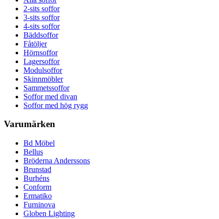
2-sits soffor
3-sits soffor
4-sits soffor
Bäddsoffor
Fåtöljer
Hörnsoffor
Lagersoffor
Modulsoffor
Skinnmöbler
Sammetssoffor
Soffor med divan
Soffor med hög rygg
Varumärken
Bd Möbel
Bellus
Bröderna Anderssons
Brunstad
Burhéns
Conform
Ermatiko
Furninova
Globen Lighting