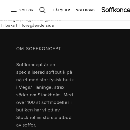
SOFFOR
FÅTÖLJER
SOFFBORD
Beklagar, Något har gått fel.
Tillbaka till föregående sida
Soffor & fåtöljer
Kundtjänst
Varumärken
Information
Alla soffor
Kontakta oss
2-sits soffor
Köpvillkor
Bd Möbel
Om Soffkoncept
Bellus
Butiken
OM SOFFKONCEPT
3-sits soffor
Frakt & leveranser
4-sits soffor
Bröderna Anderssons
Intergritetspolicy
Soffkoncept är en
Bäddsoffor
Finansiering
Fåtöljer
Brunstad
Reklamation
Burhéns
specialiserad soffbutik på
Hörnsoffor
Öppetköp & ångerrätt
Lagersoffor
Conform
Ermatiko
nätet med stor fysisk butik
Modulsoffor
Skinnmöbler
Furninova
Globen Lighting
i Vega/ Haninge, strax
Sammetssoffor
Hovden
Kleppe
Neiser
söder om Stockholm. Med
Soffor med divan
Pohjanmaan
över 100 st soffmodeller i
Soffor med hög rygg
butiken har vi ett av
Stockholms största utbud
Inredning
av soffor.