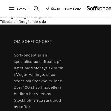
SOFFOR
FÅTÖLJER
SOFFBORD
Beklagar, Något har gått fel.
Tillbaka till föregående sida
Soffor & fåtöljer
Kundtjänst
Varumärken
Information
Alla soffor
Kontakta oss
2-sits soffor
Köpvillkor
Bd Möbel
Om Soffkoncept
Bellus
Butiken
OM SOFFKONCEPT
3-sits soffor
Frakt & leveranser
4-sits soffor
Bröderna Anderssons
Intergritetspolicy
Soffkoncept är en
Bäddsoffor
Finansiering
Fåtöljer
Brunstad
Reklamation
Burhéns
specialiserad soffbutik på
Hörnsoffor
Öppetköp & ångerrätt
Lagersoffor
Conform
Ermatiko
nätet med stor fysisk butik
Modulsoffor
Skinnmöbler
Furninova
Globen Lighting
i Vega/ Haninge, strax
Sammetssoffor
Hovden
Kleppe
Neiser
söder om Stockholm. Med
Soffor med divan
Pohjanmaan
över 100 st soffmodeller i
Soffor med hög rygg
butiken har vi ett av
Stockholms största utbud
Inredning
av soffor.