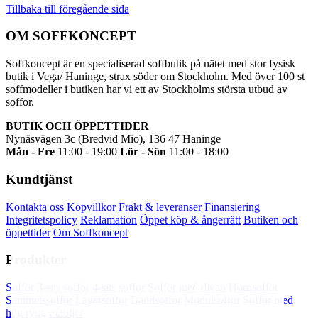
Tillbaka till föregående sida
OM SOFFKONCEPT
Soffkoncept är en specialiserad soffbutik på nätet med stor fysisk
butik i Vega/ Haninge, strax söder om Stockholm. Med över 100 st
soffmodeller i butiken har vi ett av Stockholms största utbud av
soffor.
BUTIK OCH ÖPPETTIDER
Nynäsvägen 3c (Bredvid Mio), 136 47 Haninge
Mån - Fre
11:00 - 19:00
Lör - Sön
11:00 - 18:00
Kundtjänst
Kontakta oss
Köpvillkor
Frakt & leveranser
Finansiering
Integritetspolicy
Reklamation
Öppet köp & ångerrätt
Butiken och
öppettider
Om Soffkoncept
Produkter
Soffkoncept.se använder cookies för att din
Soffor
3-sits soffor
4-sits soffor
Soffor med divan
Hörnsoffor
upplevelse av webbplatsen ska bli så bra
Sammetssoffor
Lagersoffor
Bäddsoffor
Modulsoffor
Soffor med
som möjligt. Tryck OK för att godkänna eller
hög rygg
Fåtöljer