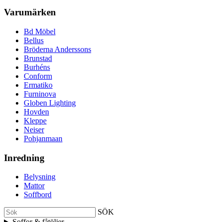
Varumärken
Bd Möbel
Bellus
Bröderna Anderssons
Brunstad
Burhéns
Conform
Ermatiko
Furninova
Globen Lighting
Hovden
Kleppe
Neiser
Pohjanmaan
Inredning
Belysning
Mattor
Soffbord
SÖK
Soffor & fåtöljer