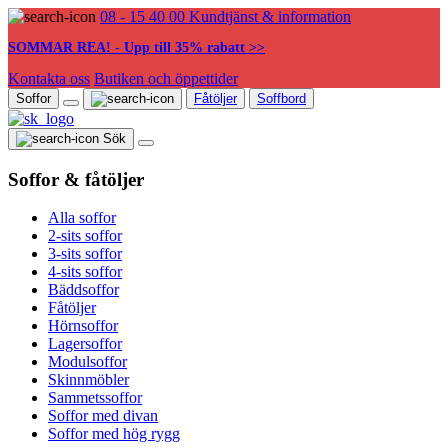
08 - 15 40 00
Kundtjänst & information
SOMMAR REA! - Upp till 35% rabatt >>
Kontakta oss
Butiken och öppettider
Soffor
Fåtöljer
Soffbord
Sök
Soffor & fåtöljer
Alla soffor
2-sits soffor
3-sits soffor
4-sits soffor
Bäddsoffor
Fåtöljer
Hörnsoffor
Lagersoffor
Modulsoffor
Skinnmöbler
Sammetssoffor
Soffor med divan
Soffor med hög rygg