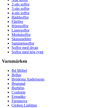
2-sits soffor
3-sits soffor
4-sits soffor
Bäddsoffor
Fåtöljer
Hörnsoffor
Lagersoffor
Modulsoffor
Skinnmöbler
Sammetssoffor
Soffor med divan
Soffor med hög rygg
Varumärken
Bd Möbel
Bellus
Bröderna Anderssons
Brunstad
Burhéns
Conform
Ermatiko
Furninova
Globen Lighting