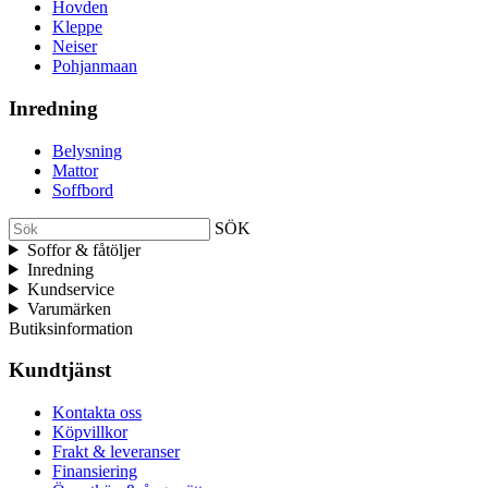
Hovden
Kleppe
Neiser
Pohjanmaan
Inredning
Belysning
Mattor
Soffbord
SÖK
Soffor & fåtöljer
Inredning
Kundservice
Varumärken
Butiksinformation
Kundtjänst
Kontakta oss
Köpvillkor
Frakt & leveranser
Finansiering