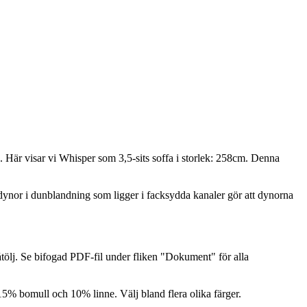
 Här visar vi Whisper som 3,5-sits soffa i storlek: 258cm. Denna
ynor i dunblandning som ligger i facksydda kanaler gör att dynorna
fåtölj. Se bifogad PDF-fil under fliken "Dokument" för alla
 15% bomull och 10% linne. Välj bland flera olika färger.