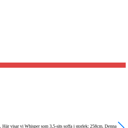
 Här visar vi Whisper som 3,5-sits soffa i storlek: 258cm. Denna