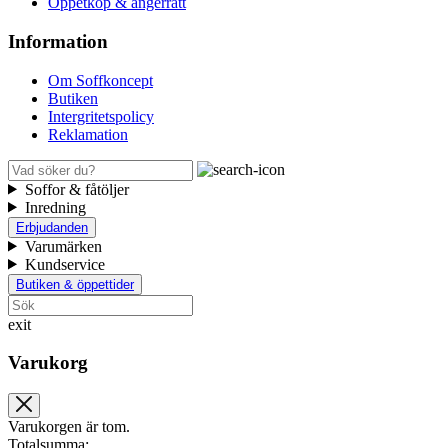
Öppetköp & ångerrätt
Information
Om Soffkoncept
Butiken
Intergritetspolicy
Reklamation
Soffor & fåtöljer
Inredning
Erbjudanden
Varumärken
Kundservice
Butiken & öppettider
exit
Varukorg
Varukorgen är tom.
Totalsumma: