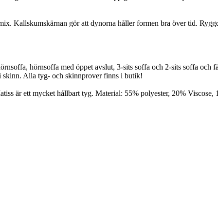
x. Kallskumskärnan gör att dynorna håller formen bra över tid. Ryggd
örnsoffa, hörnsoffa med öppet avslut, 3-sits soffa och 2-sits soffa och 
 skinn. Alla tyg- och skinnprover finns i butik!
 Matiss är ett mycket hållbart tyg. Material: 55% polyester, 20% Viscose,