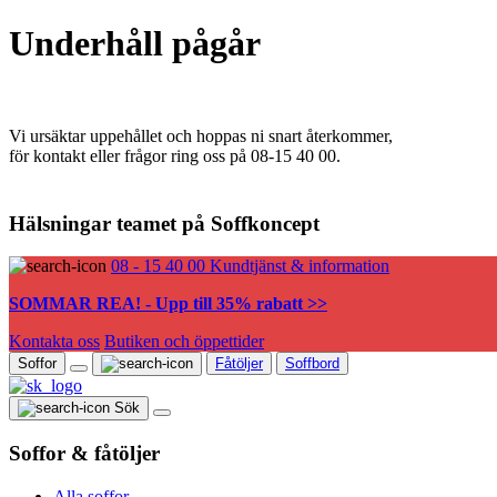
Underhåll pågår
Vi ursäktar uppehållet och hoppas ni snart återkommer,
för kontakt eller frågor ring oss på 08-15 40 00.
Hälsningar teamet på Soffkoncept
08 - 15 40 00
Kundtjänst & information
SOMMAR REA! - Upp till 35% rabatt >>
Kontakta oss
Butiken och öppettider
Soffor
Fåtöljer
Soffbord
Sök
Soffor & fåtöljer
Alla soffor