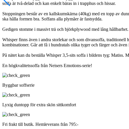
soffa är två-delad och kan enkelt bäras in i trapphus och hissar.
Stoppningen består av en kallskumskärna (40kg) med en topp av dunmi
ska hålla formen bra. Soffans alla plymåer är fastsydda.
Gedigen stomme i massivt trä och björkplywood med lång hållbarhet.
Whisper finns även i andra storlekar och som divansoffa, traditionell h
kombinationer. Går att få i hundratals olika tyger och färger och även i
På nätet kan du beställa Whisper 3,5-sits soffa i bildens tyg: Matiss.
En högkvalitetssoffa från Neisers Emotions-serie!
Byggbar soffserie
Lyxig duntopp för extra skön sittkomfort
Fri frakt till butik. Hemleverans från 795:-