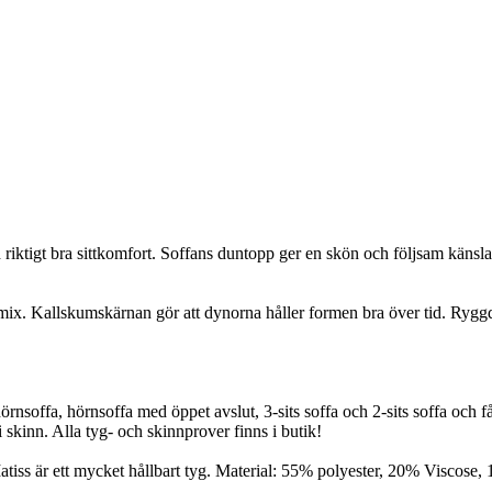
ktigt bra sittkomfort. Soffans duntopp ger en skön och följsam känsla.
x. Kallskumskärnan gör att dynorna håller formen bra över tid. Ryggd
örnsoffa, hörnsoffa med öppet avslut, 3-sits soffa och 2-sits soffa och 
 skinn. Alla tyg- och skinnprover finns i butik!
 Matiss är ett mycket hållbart tyg. Material: 55% polyester, 20% Viscose,