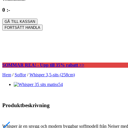
0 :-
GÅ TILL KASSAN
FORTSÄTT HANDLA
SOMMAR REA! - Upp till 35% rabatt >>
Hem
/
Soffor
/
Whisper 3,5-sits (258cm)
Produktbeskrivning
Whisper är en snygg och modern byggbar soffmodell från Neiser med ri