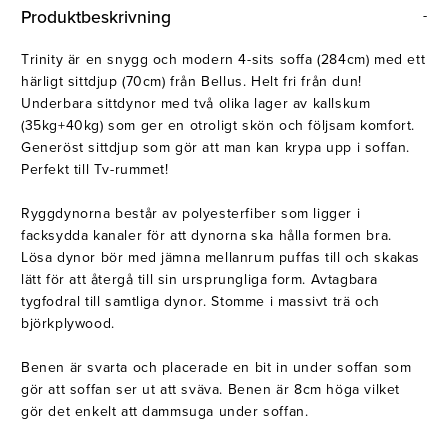
Belysning
Mattor
Produktbeskrivning
Soffbord
Trinity är en snygg och modern 4-sits soffa (284cm) med ett
härligt sittdjup (70cm) från Bellus. Helt fri från dun!
Underbara sittdynor med två olika lager av kallskum
(35kg+40kg) som ger en otroligt skön och följsam komfort.
Generöst sittdjup som gör att man kan krypa upp i soffan.
Perfekt till Tv-rummet!
Ryggdynorna består av polyesterfiber som ligger i
facksydda kanaler för att dynorna ska hålla formen bra.
Lösa dynor bör med jämna mellanrum puffas till och skakas
lätt för att återgå till sin ursprungliga form. Avtagbara
tygfodral till samtliga dynor. Stomme i massivt trä och
björkplywood.
Benen är svarta och placerade en bit in under soffan som
gör att soffan ser ut att sväva. Benen är 8cm höga vilket
gör det enkelt att dammsuga under soffan.