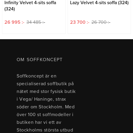
Infinity Velvet 4-sits soffa
Lazy Velvet 4-sits soffa (324)
(324)
26 995 :-
34 485 :-
23 700 :-
26 700 :-
OM SOFFKONCEPT
Soffkoncept är en
specialiserad soffbutik på
nätet med stor fysisk butik
i Vega/ Haninge, strax
söder om Stockholm. Med
över 100 st soffmodeller i
butiken har vi ett av
Stockholms största utbud