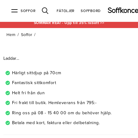
SOFFOR
FÅTÖLJER
SOFFBORD
SOMMAR REA! - Upp till 35% rabatt >>
Hem
/
Soffor
/
Soffor & fåtöljer
Kundtjänst
Varumärken
Information
Alla soffor
Kontakta oss
2-sits soffor
Köpvillkor
Bd Möbel
Om Soffkoncept
Bellus
Butiken
Laddar...
3-sits soffor
Frakt & leveranser
4-sits soffor
Bröderna Anderssons
Intergritetspolicy
Bäddsoffor
Finansiering
Fåtöljer
Brunstad
Reklamation
Burhéns
Härligt sittdjup på 70cm
Hörnsoffor
Öppetköp & ångerrätt
Lagersoffor
Conform
Ermatiko
Fantastisk sittkomfort
Modulsoffor
Skinnmöbler
Furninova
Globen Lighting
Helt fri från dun
Sammetssoffor
Hovden
Kleppe
Neiser
Fri frakt till butik. Hemleverans från 795:-
Soffor med divan
Pohjanmaan
Ring oss på 08 - 15 40 00 om du behöver hjälp.
Soffor med hög rygg
Betala med kort, faktura eller delbetalning.
Inredning