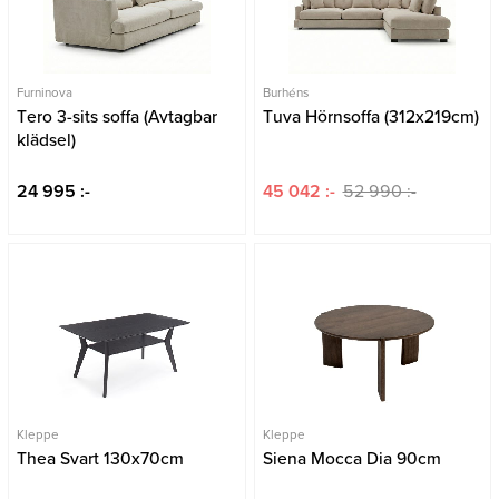
Furninova
Burhéns
Tero 3-sits soffa (Avtagbar
Tuva Hörnsoffa (312x219cm)
klädsel)
24 995 :-
45 042 :-
52 990 :-
Kleppe
Kleppe
Thea Svart 130x70cm
Siena Mocca Dia 90cm