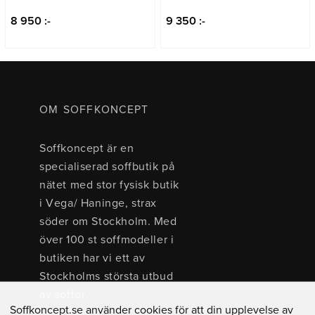
8 950 :-
9 350 :-
OM SOFFKONCEPT
Soffkoncept är en
specialiserad soffbutik på
nätet med stor fysisk butik
i Vega/ Haninge, strax
söder om Stockholm. Med
över 100 st soffmodeller i
butiken har vi ett av
Stockholms största utbud
av soffor.
Soffkoncept.se använder cookies för att din upplevelse av