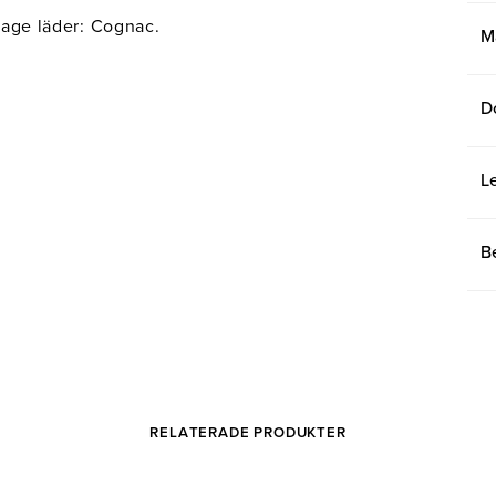
ntage läder: Cognac.
M
D
L
B
RELATERADE PRODUKTER