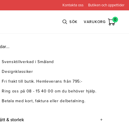
Kontakta oss
Butiken och öppettider
0
SÖK
VARUKORG
dar...
Svensktillverkad i Småland
n
Bröderna Anderssons
Intergritetspolicy
Designklassiker
ns
Conform
Fri frakt till butik. Hemleverans från 795:-
ova
Globen Lighting
Ring oss på 08 - 15 40 00 om du behöver hjälp.
e
Neiser
Betala med kort, faktura eller delbetalning.
ått & storlek