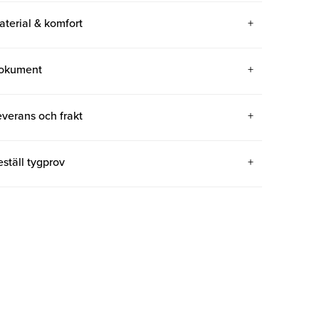
aterial & komfort
okument
everans och frakt
eställ tygprov