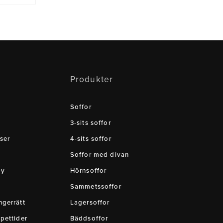
Produkter
Soffor
3-sits soffor
ser
4-sits soffor
Soffor med divan
cy
Hörnsoffor
Sammetssoffor
gerrätt
Lagersoffor
pettider
Bäddsoffor