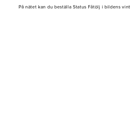
Belysning
Mattor
Soffbord
På nätet kan du beställa Status Fåtölj i bildens vi