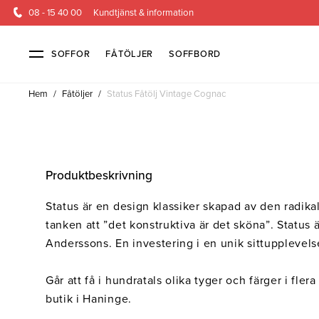
08 - 15 40 00
Kundtjänst & information
SOFFOR
FÅTÖLJER
SOFFBORD
Hem
/
Fåtöljer
/
Status Fåtölj Vintage Cognac
Soffor & fåtöljer
Kundtjänst
Alla soffor
Kontakta oss
2-sits soffor
Köpvillkor
3-sits sof
Frakt & l
Produktbeskrivning
4-sits soffor
Finansiering
Bäddsoffor
Öppetköp & ångerrätt
Fåtöljer
Status är en design klassiker skapad av den radikal
Hörnsoffor
Lagersoffor
Modulsof
tanken att ”det konstruktiva är det sköna”. Status
Skinnmöbler
Sammetssoffor
Soffor m
Anderssons. En investering i en unik sittupplevels
Soffor med hög rygg
Går att få i hundratals olika tyger och färger i flera
Inredning
butik i Haninge.