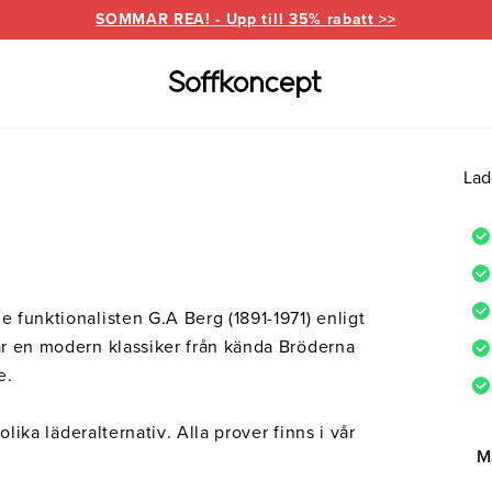
SOMMAR REA! - Upp till 35% rabatt >>
Lad
Varumärken
Information
for
everanser
Bd Möbel
Om Soffkoncept
Bellus
Butike
Brunstad
Reklamation
Burhé
e funktionalisten G.A Berg (1891-1971) enligt
for
Ermatiko
Furnin
 är en modern klassiker från kända Bröderna
ed divan
Hovden
Klepp
e.
Pohjanmaan
 olika läderalternativ. Alla prover finns i vår
M