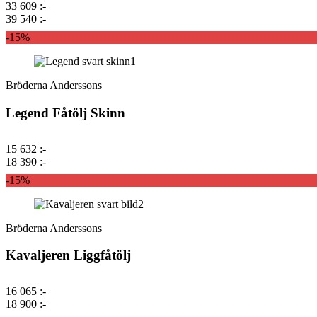
33 609 :-
39 540 :-
-15%
Bröderna Anderssons
Legend Fåtölj Skinn
15 632 :-
18 390 :-
-15%
Bröderna Anderssons
Kavaljeren Liggfåtölj
16 065 :-
18 900 :-