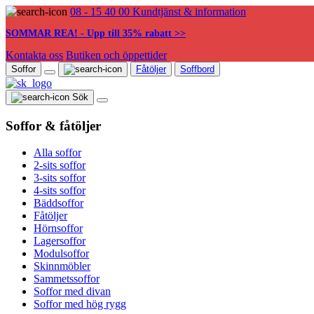
08 - 15 40 00
Kundtjänst & information
SOMMAR REA! - Upp till 35% rabatt >>
Kontakta oss
Butiken och öppettider
Soffor
Fåtöljer
Soffbord
Sök
Soffor & fåtöljer
Alla soffor
2-sits soffor
3-sits soffor
4-sits soffor
Bäddsoffor
Fåtöljer
Hörnsoffor
Lagersoffor
Modulsoffor
Skinnmöbler
Sammetssoffor
Soffor med divan
Soffor med hög rygg