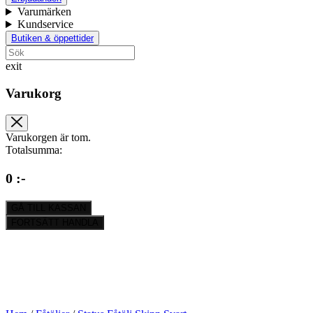
Varumärken
Kundservice
Butiken & öppettider
exit
Varukorg
Varukorgen är tom.
Totalsumma:
0 :-
GÅ TILL KASSAN
FORTSÄTT HANDLA