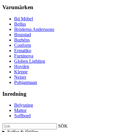
Varumärken
Bd Möbel
Bellus
Bröderna Anderssons
Brunstad
Burhéns
Conform
Ermatiko
Furninova
Globen Lighting
Hovden
Kleppe
Neiser
Pohjanmaan
Inredning
Belysning
Mattor
Soffbord
SÖK
Soffor & fåtöljer