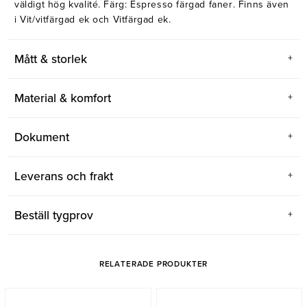
väldigt hög kvalité. Färg: Espresso färgad faner. Finns även
Belysning
Mattor
i Vit/vitfärgad ek och Vitfärgad ek.
Soffbord
Mått & storlek
Material & komfort
Dokument
Leverans och frakt
Beställ tygprov
RELATERADE PRODUKTER