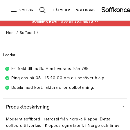
SOFFOR
FÅTÖLJER
SOFFBORD
SOMMAR REA! - Upp till 35% rabatt >>
Hem
/
Soffbord
/
Soffor & fåtöljer
Kundtjänst
Varumärken
Information
Alla soffor
Kontakta oss
2-sits soffor
Köpvillkor
Bd Möbel
Om Soffkoncept
Bellus
Butiken
Laddar...
3-sits soffor
Frakt & leveranser
4-sits soffor
Bröderna Anderssons
Intergritetspolicy
Bäddsoffor
Finansiering
Fåtöljer
Brunstad
Reklamation
Burhéns
Fri frakt till butik. Hemleverans från 795:-
Hörnsoffor
Öppetköp & ångerrätt
Lagersoffor
Conform
Ermatiko
Ring oss på 08 - 15 40 00 om du behöver hjälp.
Modulsoffor
Skinnmöbler
Furninova
Globen Lighting
Betala med kort, faktura eller delbetalning.
Sammetssoffor
Hovden
Kleppe
Neiser
Soffor med divan
Pohjanmaan
Produktbeskrivning
Soffor med hög rygg
Modernt soffbord i retrostil från norska Kleppe. Detta
Inredning
soffbord tillverkas i Kleppes egna fabrik i Norge och är av