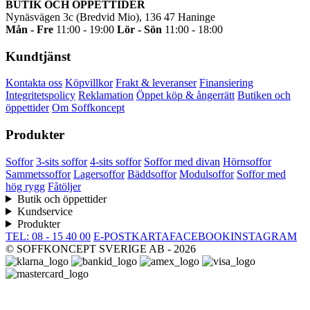
BUTIK OCH ÖPPETTIDER
Nynäsvägen 3c (Bredvid Mio), 136 47 Haninge
Mån - Fre
11:00 - 19:00
Lör - Sön
11:00 - 18:00
Kundtjänst
Kontakta oss
Köpvillkor
Frakt & leveranser
Finansiering
Integritetspolicy
Reklamation
Öppet köp & ångerrätt
Butiken och
öppettider
Om Soffkoncept
Produkter
Soffor
3-sits soffor
4-sits soffor
Soffor med divan
Hörnsoffor
Sammetssoffor
Lagersoffor
Bäddsoffor
Modulsoffor
Soffor med
hög rygg
Fåtöljer
Butik och öppettider
Kundservice
Produkter
TEL: 08 - 15 40 00
E-POST
KARTA
FACEBOOK
INSTAGRAM
© SOFFKONCEPT SVERIGE AB - 2026