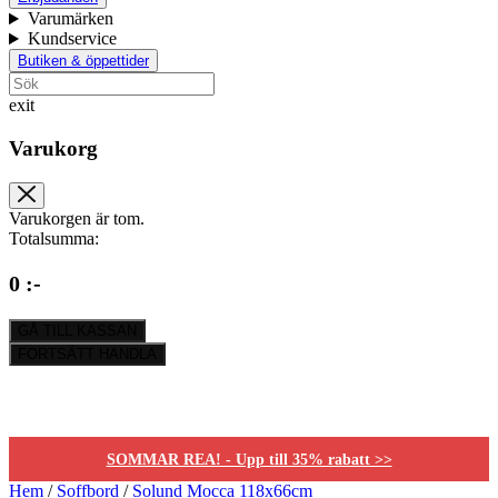
Varumärken
Kundservice
Butiken & öppettider
exit
Varukorg
Varukorgen är tom.
Totalsumma:
0 :-
GÅ TILL KASSAN
FORTSÄTT HANDLA
SOMMAR REA! - Upp till 35% rabatt >>
Hem
/
Soffbord
/
Solund Mocca 118x66cm