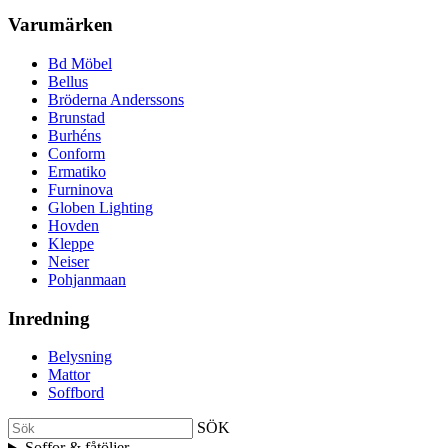
Varumärken
Bd Möbel
Bellus
Bröderna Anderssons
Brunstad
Burhéns
Conform
Ermatiko
Furninova
Globen Lighting
Hovden
Kleppe
Neiser
Pohjanmaan
Inredning
Belysning
Mattor
Soffbord
SÖK
Soffor & fåtöljer