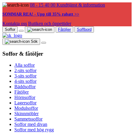
08 - 15 40 00
Kundtjänst & information
SOMMAR REA! - Upp till 35% rabatt >>
Kontakta oss
Butiken och öppettider
Soffor
Fåtöljer
Soffbord
Sök
Soffor & fåtöljer
Alla soffor
2-sits soffor
3-sits soffor
4-sits soffor
Bäddsoffor
Fåtöljer
Hörnsoffor
Lagersoffor
Modulsoffor
Skinnmöbler
Sammetssoffor
Soffor med divan
Soffor med hög rygg