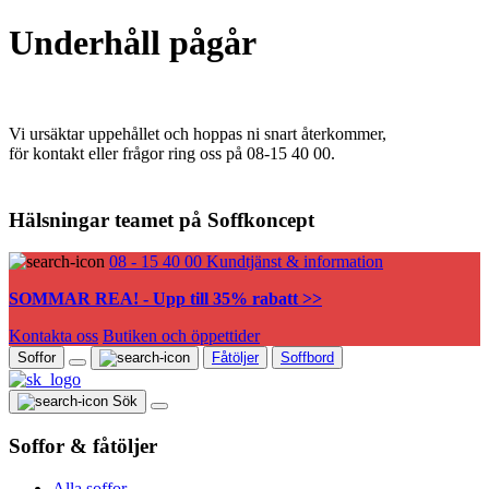
Underhåll pågår
Vi ursäktar uppehållet och hoppas ni snart återkommer,
för kontakt eller frågor ring oss på 08-15 40 00.
Hälsningar teamet på Soffkoncept
08 - 15 40 00
Kundtjänst & information
SOMMAR REA! - Upp till 35% rabatt >>
Kontakta oss
Butiken och öppettider
Soffor
Fåtöljer
Soffbord
Sök
Soffor & fåtöljer
Alla soffor