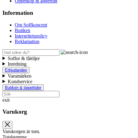
Öppetköp & ångerrätt
Information
Om Soffkoncept
Butiken
Intergritetspolicy
Reklamation
Soffor & fåtöljer
Inredning
Erbjudanden
Varumärken
Kundservice
Butiken & öppettider
exit
Varukorg
Varukorgen är tom.
Totalsumma: