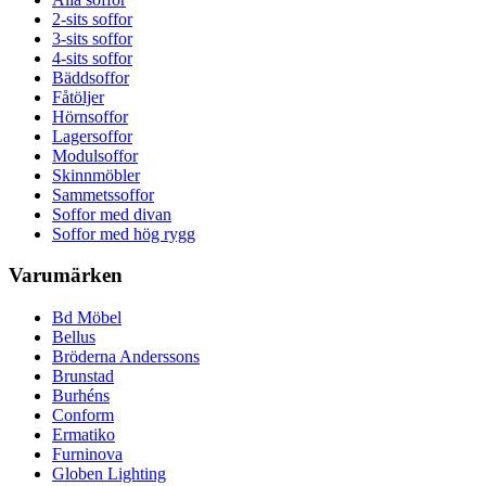
2-sits soffor
3-sits soffor
4-sits soffor
Bäddsoffor
Fåtöljer
Hörnsoffor
Lagersoffor
Modulsoffor
Skinnmöbler
Sammetssoffor
Soffor med divan
Soffor med hög rygg
Varumärken
Bd Möbel
Bellus
Bröderna Anderssons
Brunstad
Burhéns
Conform
Ermatiko
Furninova
Globen Lighting