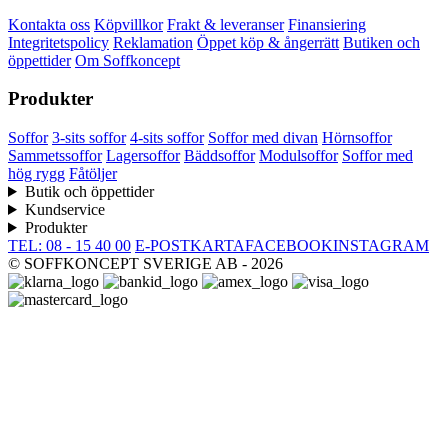
Kontakta oss
Köpvillkor
Frakt & leveranser
Finansiering
Integritetspolicy
Reklamation
Öppet köp & ångerrätt
Butiken och
öppettider
Om Soffkoncept
Produkter
Soffor
3-sits soffor
4-sits soffor
Soffor med divan
Hörnsoffor
Sammetssoffor
Lagersoffor
Bäddsoffor
Modulsoffor
Soffor med
hög rygg
Fåtöljer
Butik och öppettider
Kundservice
Produkter
TEL: 08 - 15 40 00
E-POST
KARTA
FACEBOOK
INSTAGRAM
© SOFFKONCEPT SVERIGE AB - 2026