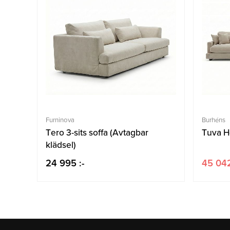
Furninova
Burhéns
Tero 3-sits soffa (Avtagbar
Tuva H
klädsel)
24 995 :-
45 042