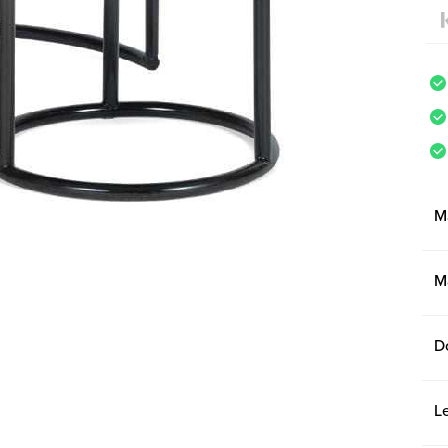
M
M
D
L