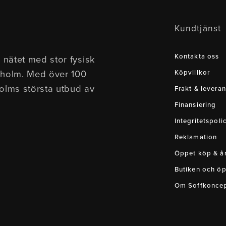
Kundtjänst
Kontakta oss
 nätet med stor fysisk
kholm. Med över 100
Köpvillkor
holms största utbud av
Frakt & leveran
Finansiering
Integritetspoli
Reklamation
Öppet köp & ån
Butiken och öp
Om Soffkonce