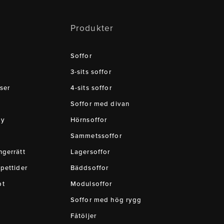
Produkter
Soffor
3-sits soffor
ser
4-sits soffor
Soffor med divan
cy
Hörnsoffor
Sammetssoffor
gerrätt
Lagersoffor
pettider
Bäddsoffor
pt
Modulsoffor
Soffor med hög rygg
Fåtöljer