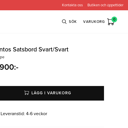
Kontakta oss
Butiken och öppettider
0
SÖK
VARUKORG
ntos Satsbord Svart/Svart
ppe
n
Bröderna Anderssons
Intergritetspolicy
 900
:-
ns
Conform
ova
Globen Lighting
LÄGG I VARUKORG
e
Neiser
Leveranstid:
4-6 veckor