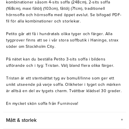
kombinationer såsom 4-sits soffa (248cm), 2-sits soffa
(168cm), maxi fåtölj (103cm), fåtölj (71cm), traditionell
hörnsoffa och hörnsoffa med öppet avslut. Se bifogad PDF-
fil för alla kombinationer och storlekar.
Petito går att få i hundratals olika tyger och färger. Alla
tygprover finns att se i vår stora soffbutik i Haninge, strax
söder om Stockholm City.
På nätet kan du beställa Petito 3-sits soffa i bildens
utförande och i tyg: Tristan. Välj bland flera olika färger.
Tristan är ett stentvättat tyg av bomull/linne som ger ett
unikt utseende på varje soffa. Olikheter i tyget och märken
är alltså en del av tygets charm. Tvättbar klädsel 30 grader.
En mycket skön soffa från Furninova!
Mått & storlek