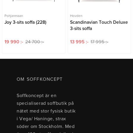
Pohjanmaan
Hovden
Joy 3-sits soffa (228)
Scandinavian Touch Deluxe
3-sits soffa
19 990 :-
24 700 :-
13 995 :-
17 995 :-
OM SOFFKONCEPT
Soffkoncept är en
specialiserad soffbutik på
nätet med stor fysisk butik
i Vega/ Haninge, strax
söder om Stockholm. Med