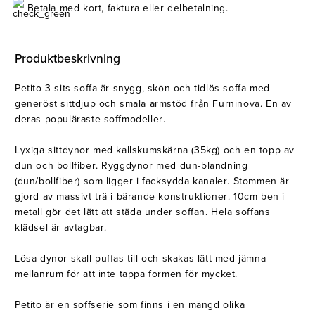
Belysning
Mattor
Betala med kort, faktura eller delbetalning.
Soffbord
Produktbeskrivning
Petito 3-sits soffa är snygg, skön och tidlös soffa med
generöst sittdjup och smala armstöd från Furninova. En av
deras populäraste soffmodeller.
Lyxiga sittdynor med kallskumskärna (35kg) och en topp av
dun och bollfiber. Ryggdynor med dun-blandning
(dun/bollfiber) som ligger i facksydda kanaler. Stommen är
gjord av massivt trä i bärande konstruktioner. 10cm ben i
metall gör det lätt att städa under soffan. Hela soffans
klädsel är avtagbar.
Lösa dynor skall puffas till och skakas lätt med jämna
mellanrum för att inte tappa formen för mycket.
Petito är en soffserie som finns i en mängd olika