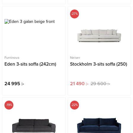
-27%
Furninova
Neiser
Eden 3-sits soffa (242cm)
Stockholm 3-sits soffa (250)
24 995 :-
21 490 :-
29 600 :-
-19%
-22%