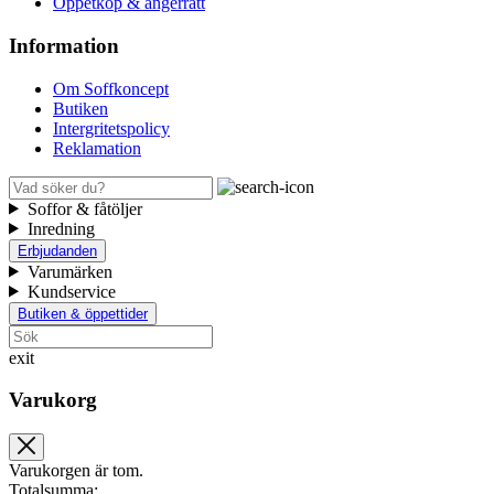
Öppetköp & ångerrätt
Information
Om Soffkoncept
Butiken
Intergritetspolicy
Reklamation
Soffor & fåtöljer
Inredning
Erbjudanden
Varumärken
Kundservice
Butiken & öppettider
exit
Varukorg
Varukorgen är tom.
Totalsumma: