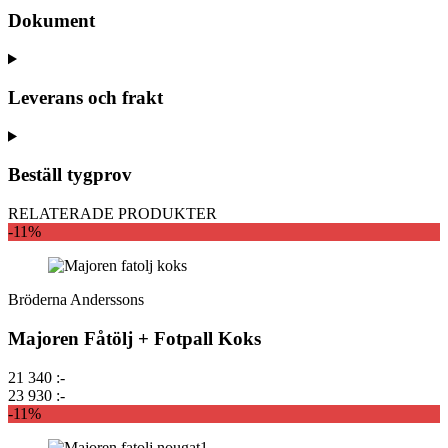
Dokument
Leverans och frakt
Beställ tygprov
RELATERADE PRODUKTER
-11%
Bröderna Anderssons
Majoren Fåtölj + Fotpall Koks
21 340 :-
23 930 :-
-11%