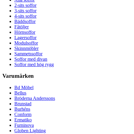
2-sits soffor
3-sits soffor
4-sits soffor
Bäddsoffor
Fåtöljer
Hörnsoffor
Lagersoffor
Modulsoffor
Skinnmöbler
Sammetssoffor
Soffor med divan
Soffor med hög rygg
Varumärken
Bd Möbel
Bellus
Bröderna Anderssons
Brunstad
Burhéns
Conform
Ermatiko
Furninova
Globen Lighting