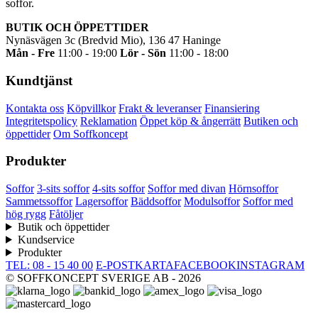
soffor.
BUTIK OCH ÖPPETTIDER
Nynäsvägen 3c (Bredvid Mio), 136 47 Haninge
Mån - Fre
11:00 - 19:00
Lör - Sön
11:00 - 18:00
Kundtjänst
Kontakta oss
Köpvillkor
Frakt & leveranser
Finansiering
Integritetspolicy
Reklamation
Öppet köp & ångerrätt
Butiken och
öppettider
Om Soffkoncept
Produkter
Soffor
3-sits soffor
4-sits soffor
Soffor med divan
Hörnsoffor
Sammetssoffor
Lagersoffor
Bäddsoffor
Modulsoffor
Soffor med
hög rygg
Fåtöljer
Butik och öppettider
Kundservice
Produkter
TEL: 08 - 15 40 00
E-POST
KARTA
FACEBOOK
INSTAGRAM
© SOFFKONCEPT SVERIGE AB - 2026