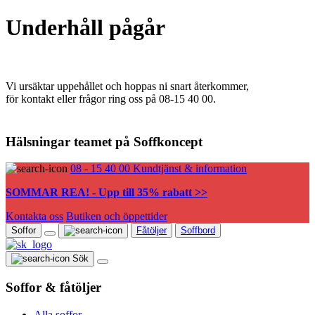
Underhåll pågår
Vi ursäktar uppehållet och hoppas ni snart återkommer,
för kontakt eller frågor ring oss på 08-15 40 00.
Hälsningar teamet på Soffkoncept
08 - 15 40 00
Kundtjänst & information
SOMMAR REA! - Upp till 35% rabatt >>
Kontakta oss
Butiken och öppettider
Soffor
Fåtöljer
Soffbord
Sök
Soffor & fåtöljer
Alla soffor