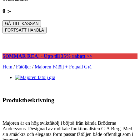
0 :-
GÅ TILL KASSAN
FORTSÄTT HANDLA
SOMMAR REA! - Upp till 35% rabatt >>
Hem
/
Fåtöljer
/
Majoren Fåtölj + Fotpall Grå
Produktbeskrivning
Majoren är en hög sviktfåtölj i böjträ från kända Bröderna
Anderssons. Designad av radikale funktionalisten G.A Berg. Med
sin smäckra och eleganta form passar fåtöljen både offentligt som i
hemmet.