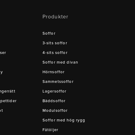
Produkter
Soffor
3-sits soffor
ser
4-sits soffor
Soffor med divan
cy
Hörnsoffor
Sammetssoffor
gerrätt
Lagersoffor
pettider
Bäddsoffor
pt
Modulsoffor
Soffor med hög rygg
Fåtöljer