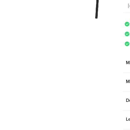
M
M
D
L