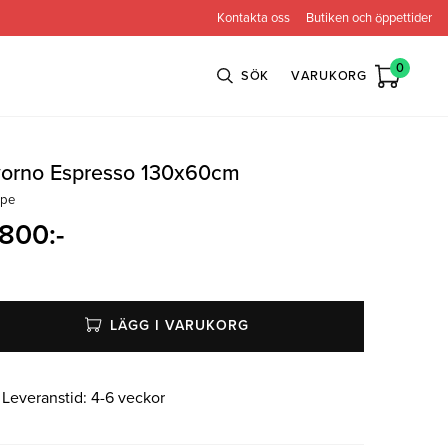
Kontakta oss
Butiken och öppettider
0
SÖK
VARUKORG
vorno Espresso 130x60cm
ppe
n
Bröderna Anderssons
Intergritetspolicy
 800
:-
ns
Conform
ova
Globen Lighting
LÄGG I VARUKORG
e
Neiser
Leveranstid:
4-6 veckor