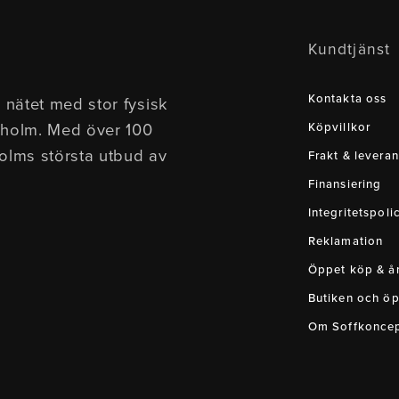
Kundtjänst
Kontakta oss
 nätet med stor fysisk
kholm. Med över 100
Köpvillkor
holms största utbud av
Frakt & leveran
Finansiering
Integritetspoli
Reklamation
Öppet köp & ån
Butiken och öp
Om Soffkonce