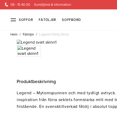
08 - 15 40 00
Kundtjänst & information
SOFFOR
FÅTÖLJER
SOFFBORD
Hem
/
Fåtöljer
/
Legend Fåtölj Skinn
Soffor & fåtöljer
Kundtjänst
Alla soffor
Kontakta oss
2-sits soffor
Köpvillkor
3-sits sof
Frakt & l
4-sits soffor
Finansiering
Bäddsoffor
Öppetköp & ångerrätt
Fåtöljer
Hörnsoffor
Lagersoffor
Modulsof
Produktbeskrivning
Skinnmöbler
Sammetssoffor
Soffor m
Legend – Mytomspunnen och med tydligt avtryck. 
Soffor med hög rygg
inspiration från förra seklets formstarka mitt med t
Inredning
fristående. En svensktillverkad fåtölj i absolut t