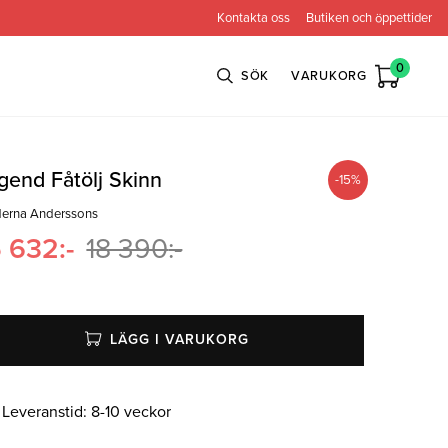
Kontakta oss
Butiken och öppettider
0
SÖK
VARUKORG
gend Fåtölj Skinn
-
15
%
derna Anderssons
n
Bröderna Anderssons
Intergritetspolicy
5 632
:-
18 390
:-
ns
Conform
ova
Globen Lighting
e
Neiser
LÄGG I VARUKORG
Leveranstid:
8-10 veckor