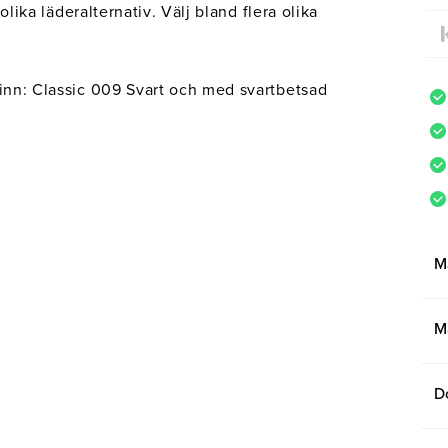
 olika läderalternativ. Välj bland flera olika
kinn: Classic 009 Svart och med svartbetsad
M
M
D