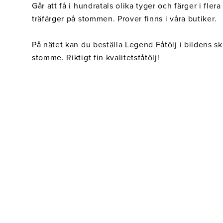
Belysning
Mattor
Soffbord
Går att få i hundratals olika tyger och färger i flera
träfärger på stommen. Prover finns i våra butiker.
På nätet kan du beställa Legend Fåtölj i bildens s
stomme. Riktigt fin kvalitetsfåtölj!