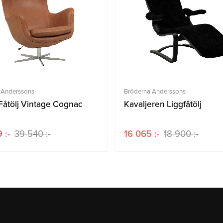
 Anderssons
Bröderna Anderssons
 Fåtölj Vintage Cognac
Kavaljeren Liggfåtölj
 :-
39 540 :-
16 065 :-
18 900 :-