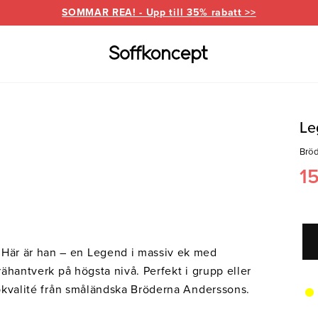
SOMMAR REA! - Upp till 35% rabatt >>
Varumärken
Information
Le
Brö
for
everanser
Bd Möbel
Om Soffkoncept
Bellus
Butike
1
Brunstad
Reklamation
Burhé
for
Ermatiko
Furnin
ed divan
Hovden
Klepp
Här är han – en Legend i massiv ek med
Pohjanmaan
rähantverk på högsta nivå. Perfekt i grupp eller
oppkvalité från småländska Bröderna Anderssons.