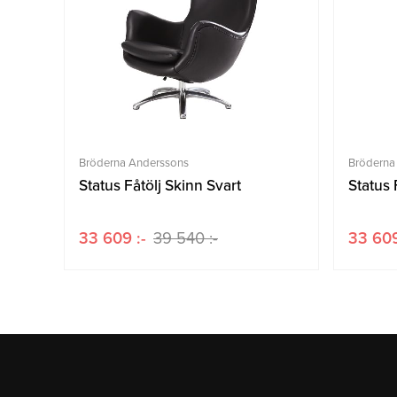
Bröderna Anderssons
Bröderna
Status Fåtölj Skinn Svart
Status
33 609 :-
39 540 :-
33 609