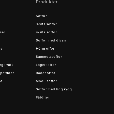
Produkter
Soffor
3-sits soffor
ser
4-sits soffor
Soffor med divan
cy
Hörnsoffor
Sammetssoffor
gerrätt
Lagersoffor
pettider
Bäddsoffor
pt
Modulsoffor
Soffor med hög rygg
Fåtöljer