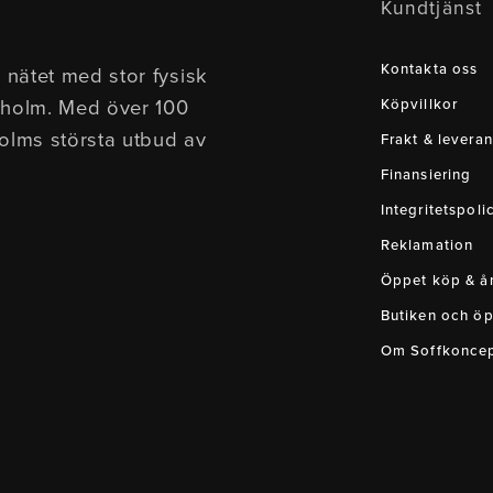
Kundtjänst
Kontakta oss
 nätet med stor fysisk
kholm. Med över 100
Köpvillkor
holms största utbud av
Frakt & leveran
Finansiering
Integritetspoli
Reklamation
Öppet köp & ån
Butiken och öp
Om Soffkonce