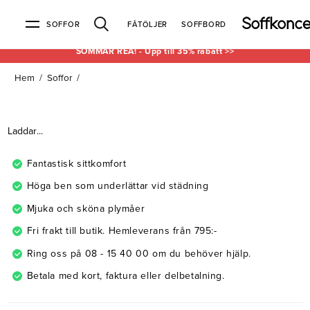
SOFFOR
FÅTÖLJER
SOFFBORD
SOMMAR REA! - Upp till 35% rabatt >>
Hem
/
Soffor
/
Soffor & fåtöljer
Kundtjänst
Varumärken
Information
Alla soffor
Kontakta oss
2-sits soffor
Köpvillkor
Bd Möbel
Om Soffkoncept
Bellus
Butiken
Laddar...
3-sits soffor
Frakt & leveranser
4-sits soffor
Bröderna Anderssons
Intergritetspolicy
Bäddsoffor
Finansiering
Fåtöljer
Brunstad
Reklamation
Burhéns
Fantastisk sittkomfort
Hörnsoffor
Öppetköp & ångerrätt
Lagersoffor
Conform
Ermatiko
Höga ben som underlättar vid städning
Modulsoffor
Skinnmöbler
Furninova
Globen Lighting
Mjuka och sköna plymåer
Sammetssoffor
Hovden
Kleppe
Neiser
Fri frakt till butik. Hemleverans från 795:-
Soffor med divan
Pohjanmaan
Ring oss på 08 - 15 40 00 om du behöver hjälp.
Soffor med hög rygg
Betala med kort, faktura eller delbetalning.
Inredning