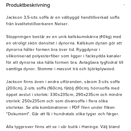
Belysning
Mattor
Produktbeskrivning
Soffbord
Jackson 3,5-sits soffa är en välbyggd handtillverkad soffa
från kvalitetstillverkaren Neiser.
Stoppningen består av en unik kallskumskärna (40kg) med
en otroligt skön densitet i dynorna. Kallskum dynan gör att
dynorna håller formen bra över tid. Ryggdynor i
silikoniserad polyesterfiber som ligger i facksydda kanaler
för att dynorna ska hålla formen bra. Avtagbara tygfodral till
samtliga dynor. Stomme i massivt trä och björkplywood.
Jackson finns även i andra utföranden, såsom 3-sits soffa
(200cm), 2-sits soffa (160cm), fåtölj (90cm), hörnsoffa med
öppet avslut i storlek: 330x235cm, 290x235cm och mindre
storlek: 250x235cm och som divansoffa i flera olika
storlekar. Se alla kombinationer i PDF filen under fliken
"Dokument". Går att få i hundratals olika tyger och färger.
Alla tygprover finns att se i vår butik i Haninge. Välj bland