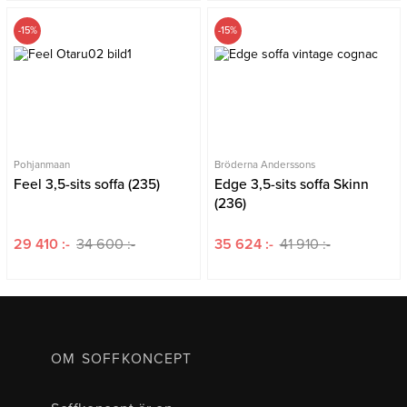
-15%
-15%
Pohjanmaan
Bröderna Anderssons
Feel 3,5-sits soffa (235)
Edge 3,5-sits soffa Skinn
(236)
29 410 :-
34 600 :-
35 624 :-
41 910 :-
OM SOFFKONCEPT