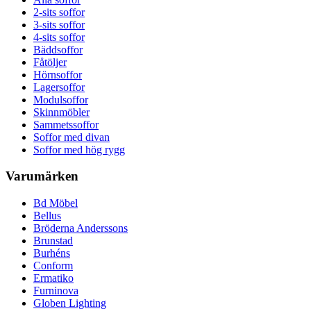
2-sits soffor
3-sits soffor
4-sits soffor
Bäddsoffor
Fåtöljer
Hörnsoffor
Lagersoffor
Modulsoffor
Skinnmöbler
Sammetssoffor
Soffor med divan
Soffor med hög rygg
Varumärken
Bd Möbel
Bellus
Bröderna Anderssons
Brunstad
Burhéns
Conform
Ermatiko
Furninova
Globen Lighting