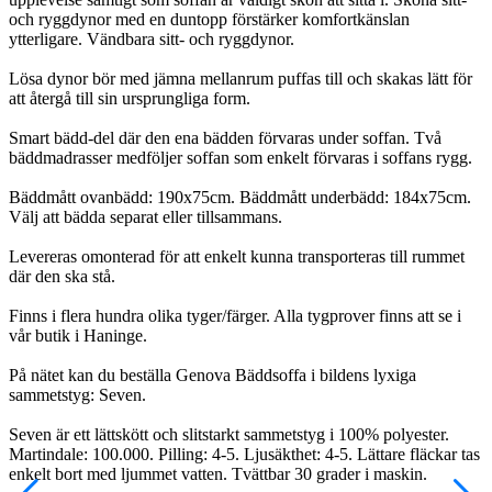
och ryggdynor med en duntopp förstärker komfortkänslan
ytterligare. Vändbara sitt- och ryggdynor.
Lösa dynor bör med jämna mellanrum puffas till och skakas lätt för
att återgå till sin ursprungliga form.
Smart bädd-del där den ena bädden förvaras under soffan. Två
bäddmadrasser medföljer soffan som enkelt förvaras i soffans rygg.
Bäddmått ovanbädd: 190x75cm. Bäddmått underbädd: 184x75cm.
Välj att bädda separat eller tillsammans.
Levereras omonterad för att enkelt kunna transporteras till rummet
där den ska stå.
Finns i flera hundra olika tyger/färger. Alla tygprover finns att se i
vår butik i Haninge.
På nätet kan du beställa Genova Bäddsoffa i bildens lyxiga
sammetstyg: Seven.
Seven är ett lättskött och slitstarkt sammetstyg i 100% polyester.
Martindale: 100.000. Pilling: 4-5. Ljusäkthet: 4-5. Lättare fläckar tas
enkelt bort med ljummet vatten. Tvättbar 30 grader i maskin.