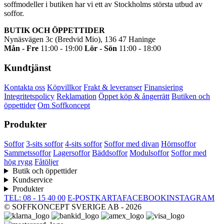
soffmodeller i butiken har vi ett av Stockholms största utbud av
soffor.
BUTIK OCH ÖPPETTIDER
Nynäsvägen 3c (Bredvid Mio), 136 47 Haninge
Mån - Fre
11:00 - 19:00
Lör - Sön
11:00 - 18:00
Kundtjänst
Kontakta oss
Köpvillkor
Frakt & leveranser
Finansiering
Integritetspolicy
Reklamation
Öppet köp & ångerrätt
Butiken och
öppettider
Om Soffkoncept
Produkter
Soffor
3-sits soffor
4-sits soffor
Soffor med divan
Hörnsoffor
Sammetssoffor
Lagersoffor
Bäddsoffor
Modulsoffor
Soffor med
hög rygg
Fåtöljer
Butik och öppettider
Kundservice
Produkter
TEL: 08 - 15 40 00
E-POST
KARTA
FACEBOOK
INSTAGRAM
© SOFFKONCEPT SVERIGE AB - 2026