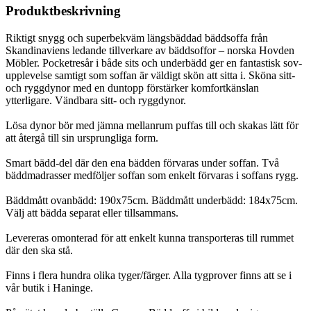
Produktbeskrivning
Riktigt snygg och superbekväm längsbäddad bäddsoffa från
Skandinaviens ledande tillverkare av bäddsoffor – norska Hovden
Möbler. Pocketresår i både sits och underbädd ger en fantastisk sov-
upplevelse samtigt som soffan är väldigt skön att sitta i. Sköna sitt-
och ryggdynor med en duntopp förstärker komfortkänslan
ytterligare. Vändbara sitt- och ryggdynor.
Lösa dynor bör med jämna mellanrum puffas till och skakas lätt för
att återgå till sin ursprungliga form.
Smart bädd-del där den ena bädden förvaras under soffan. Två
bäddmadrasser medföljer soffan som enkelt förvaras i soffans rygg.
Bäddmått ovanbädd: 190x75cm. Bäddmått underbädd: 184x75cm.
Välj att bädda separat eller tillsammans.
Levereras omonterad för att enkelt kunna transporteras till rummet
där den ska stå.
Finns i flera hundra olika tyger/färger. Alla tygprover finns att se i
vår butik i Haninge.