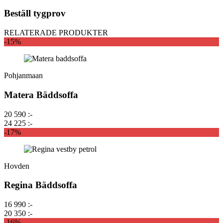
Beställ tygprov
RELATERADE PRODUKTER
-15%
Pohjanmaan
Matera Bäddsoffa
20 590 :-
24 225 :-
-17%
Hovden
Regina Bäddsoffa
16 990 :-
20 350 :-
-16%