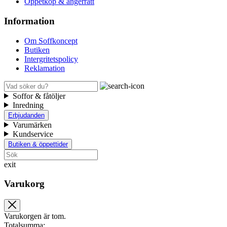
Öppetköp & ångerrätt
Information
Om Soffkoncept
Butiken
Intergritetspolicy
Reklamation
Soffor & fåtöljer
Inredning
Erbjudanden
Varumärken
Kundservice
Butiken & öppettider
exit
Varukorg
Varukorgen är tom.
Totalsumma: