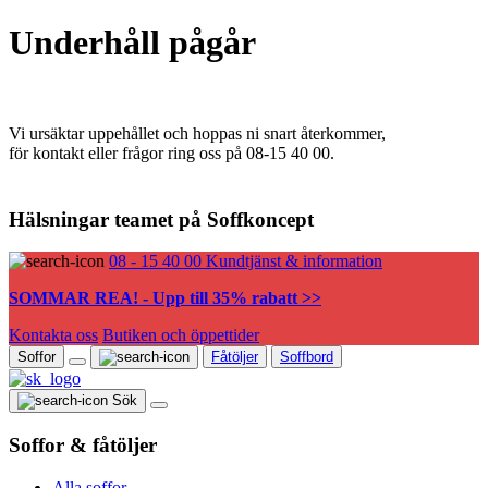
Underhåll pågår
Vi ursäktar uppehållet och hoppas ni snart återkommer,
för kontakt eller frågor ring oss på 08-15 40 00.
Hälsningar teamet på Soffkoncept
08 - 15 40 00
Kundtjänst & information
SOMMAR REA! - Upp till 35% rabatt >>
Kontakta oss
Butiken och öppettider
Soffor
Fåtöljer
Soffbord
Sök
Soffor & fåtöljer
Alla soffor