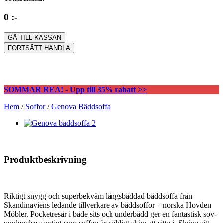
0 :-
GÅ TILL KASSAN
FORTSÄTT HANDLA
SOMMAR REA! - Upp till 35% rabatt >>
Hem
/
Soffor
/
Genova Bäddsoffa
Produktbeskrivning
Riktigt snygg och superbekväm längsbäddad bäddsoffa från
Skandinaviens ledande tillverkare av bäddsoffor – norska Hovden
Möbler. Pocketresår i både sits och underbädd ger en fantastisk sov-
upplevelse samtigt som soffan är väldigt skön att sitta i. Sköna sitt-