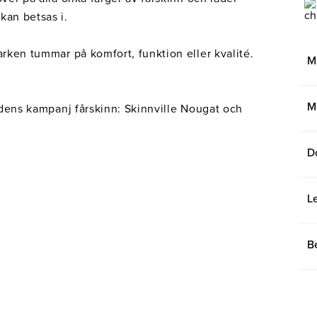
kan betsas i.
arken tummar på komfort, funktion eller kvalité.
M
M
ildens kampanj fårskinn: Skinnville Nougat och
D
L
B