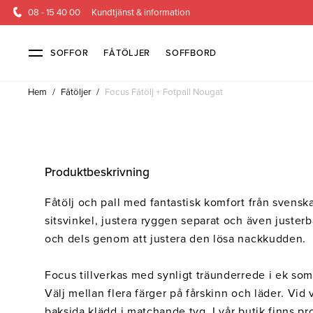
08 - 15 40 00
Kundtjänst & information
SOFFOR
FÅTÖLJER
SOFFBORD
Hem
/
Fåtöljer
/
Focus Fåtölj + Fotpall Nougat
Soffor & fåtöljer
Kundtjänst
Alla soffor
Kontakta oss
2-sits soffor
Köpvillkor
3-sits sof
Frakt & l
Produktbeskrivning
4-sits soffor
Finansiering
Bäddsoffor
Öppetköp & ångerrätt
Fåtöljer
Fåtölj och pall med fantastisk komfort från svens
Hörnsoffor
Lagersoffor
Modulsof
sitsvinkel, justera ryggen separat och även juster
Skinnmöbler
Sammetssoffor
Soffor m
och dels genom att justera den lösa nackkudden.
Soffor med hög rygg
Focus tillverkas med synligt träunderrede i ek som
Inredning
Välj mellan flera färger på fårskinn och läder. Vid
baksida klädd i matchande tyg. I vår butik finns pro