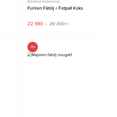
Bröderna Anderssons
Furiren Fåtölj + Fotpall Koks
22 980 :-
26 300 :-
-11%