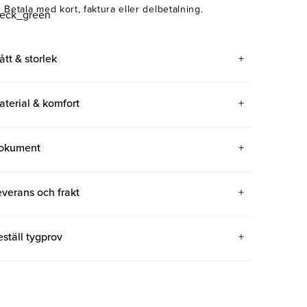
Betala med kort, faktura eller delbetalning.
ått & storlek
aterial & komfort
okument
everans och frakt
eställ tygprov