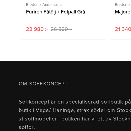
Bröderna Anderssons
Bröderna
Furiren Fåtölj + Fotpall Grå
Majoren
22 980 :-
26 300 :-
21 340
OM SOFFKONCEPT
Soffkoncept är en specialiserad soffbutik på
butik i Vega/ Haninge, strax söder om Stoc
st soffmodeller i butiken har vi ett av Stock
soffor.