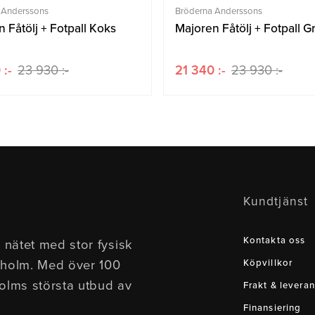
 Anderssons
Bröderna Anderssons
 Fåtölj + Fotpall Koks
Majoren Fåtölj + Fotpall G
 :-
23 930 :-
21 340 :-
23 930 :-
Kundtjänst
Kontakta oss
 nätet med stor fysisk
kholm. Med över 100
Köpvillkor
holms största utbud av
Frakt & leveran
Finansiering