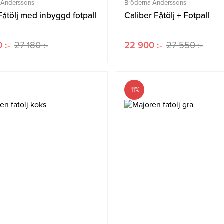
 Anderssons
Bröderna Anderssons
åtölj med inbyggd fotpall
Caliber Fåtölj + Fotpall
 :-
27 180 :-
22 900 :-
27 550 :-
-11%