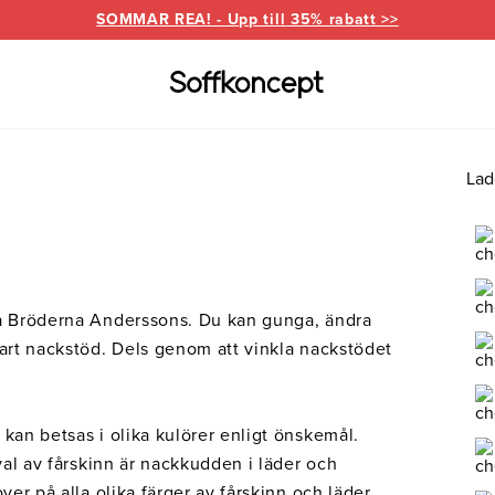
SOMMAR REA! - Upp till 35% rabatt >>
Lad
Varumärken
Information
for
everanser
Bd Möbel
Om Soffkoncept
Bellus
Butike
Brunstad
Reklamation
Burhé
ka Bröderna Anderssons. Du kan gunga, ändra
for
Ermatiko
Furnin
bart nackstöd. Dels genom att vinkla nackstödet
ed divan
Hovden
Klepp
Pohjanmaan
 kan betsas i olika kulörer enligt önskemål.
 val av fårskinn är nackkudden i läder och
ver på alla olika färger av fårskinn och läder