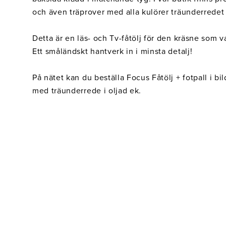
Belysning
Mattor
Soffbord
och även träprover med alla kulörer träunderredet 
Detta är en läs- och Tv-fåtölj för den kräsne som v
Ett småländskt hantverk in i minsta detalj!
På nätet kan du beställa Focus Fåtölj + fotpall i b
med träunderrede i oljad ek.