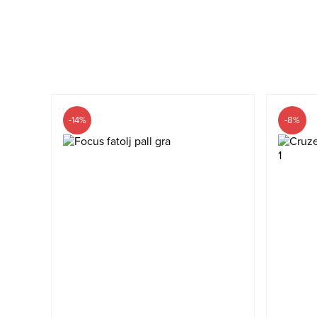
-14%
-8%