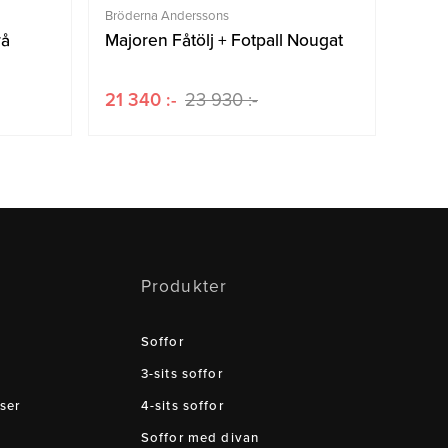
Bröderna Anderssons
rå
Majoren Fåtölj + Fotpall Nougat
21 340 :-
23 930 :-
Produkter
Soffor
3-sits soffor
ser
4-sits soffor
Soffor med divan