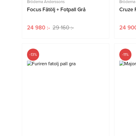
Bröderna Anderssons
Bröderna
Focus Fåtölj + Fotpall Grå
Cruze F
24 980 :-
29 160 :-
24 900
-13%
-11%