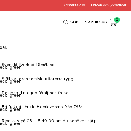
Kontakta oss
Butiken och öppettider
0
SÖK
VARUKORG
dar...
n
Bröderna Anderssons
Intergritetspolicy
Svensktillverkad i Småland
ns
Conform
Ställbar, ergonomiskt utformad rygg
ova
Globen Lighting
Designa din egen fåtölj och fotpall
e
Neiser
Fri frakt till butik. Hemleverans från 795:-
Ring oss på 08 - 15 40 00 om du behöver hjälp.