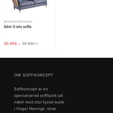
Bröderna Anderssons
Särö 3-sits soffa
30 456 :-
35 830 :-
OM SOFFKONCEPT
Soffkoncept är en
specialiserad soffbutik på
nätet med stor fysisk butik
i Vega/ Haninge, strax