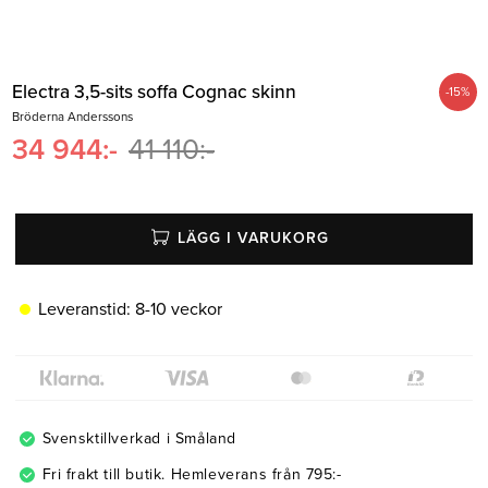
Belysning
Mattor
Soffbord
Electra 3,5-sits soffa Cognac skinn
-
15
%
Bröderna Anderssons
34 944
:-
41 110
:-
LÄGG I VARUKORG
Leveranstid:
8-10 veckor
Svensktillverkad i Småland
Fri frakt till butik. Hemleverans från 795:-