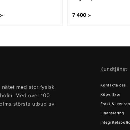
:-
7 400 :-
Kundtjänst
Kontakta oss
 nätet med stor fysisk
kholm. Med över 100
Köpvillkor
holms största utbud av
Frakt & leveran
Finansiering
Integritetspoli