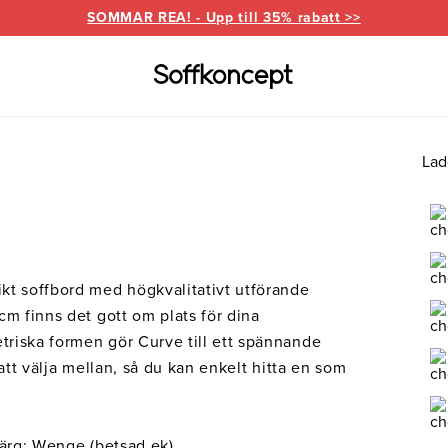
SOMMAR REA! - Upp till 35% rabatt >>
Lad
Varumärken
Information
for
everanser
Bd Möbel
Om Soffkoncept
Bellus
Butike
Brunstad
Reklamation
Burhé
kt soffbord med högkvalitativt utförande
for
Ermatiko
Furnin
cm finns det gott om plats för dina
ed divan
Hovden
Klepp
riska formen gör Curve till ett spännande
Pohjanmaan
r att välja mellan, så du kan enkelt hitta en som
färg: Wenge (betsad ek).