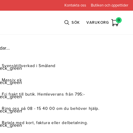
Kontakta oss
Butiken och öppettider
0
SÖK
VARUKORG
dar...
n
Bröderna Anderssons
Intergritetspolicy
Svensktillverkad i Småland
ns
Conform
Massiv ek
ova
Globen Lighting
Fri frakt till butik. Hemleverans från 795:-
e
Neiser
Ring oss på 08 - 15 40 00 om du behöver hjälp.
Betala med kort, faktura eller delbetalning.