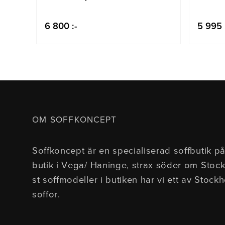
6 800 :-
5 995 
OM SOFFKONCEPT
Soffkoncept är en specialiserad soffbutik på
butik i Vega/ Haninge, strax söder om Stoc
st soffmodeller i butiken har vi ett av Stock
soffor.