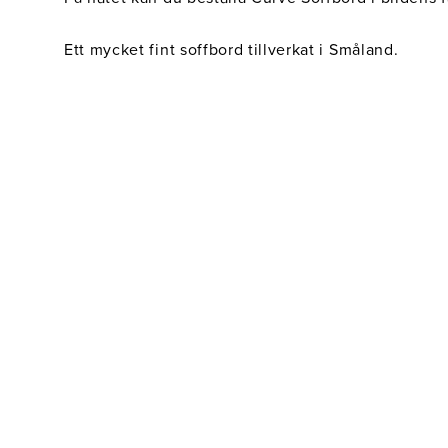
Belysning
Mattor
Soffbord
Ett mycket fint soffbord tillverkat i Småland.