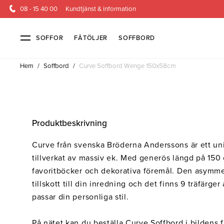
08 - 15 40 00
Kundtjänst & information
SOFFOR
FÅTÖLJER
SOFFBORD
Hem
/
Soffbord
/
Curve Soffbord Wenge 150x58cm
Soffor & fåtöljer
Kundtjänst
Alla soffor
Kontakta oss
2-sits soffor
Köpvillkor
3-sits sof
Frakt & l
Produktbeskrivning
4-sits soffor
Finansiering
Bäddsoffor
Öppetköp & ångerrätt
Fåtöljer
Curve från svenska Bröderna Anderssons är ett uni
Hörnsoffor
Lagersoffor
Modulsof
tillverkat av massiv ek. Med generös längd på 150 
Skinnmöbler
Sammetssoffor
Soffor m
favoritböcker och dekorativa föremål. Den asymmet
Soffor med hög rygg
tillskott till din inredning och det finns 9 träfärge
passar din personliga stil.
Inredning
På nätet kan du beställa Curve Soffbord i bildens 