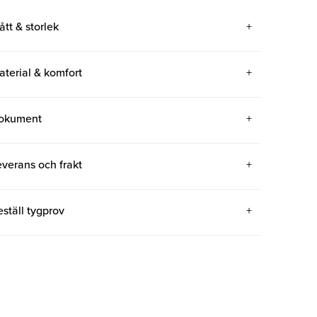
ått & storlek
aterial & komfort
okument
everans och frakt
eställ tygprov