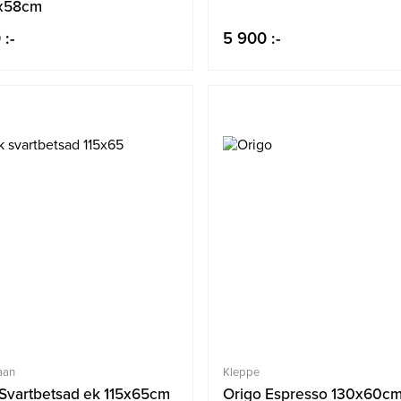
0x58cm
 :-
5 900 :-
aan
Kleppe
 Svartbetsad ek 115x65cm
Origo Espresso 130x60c