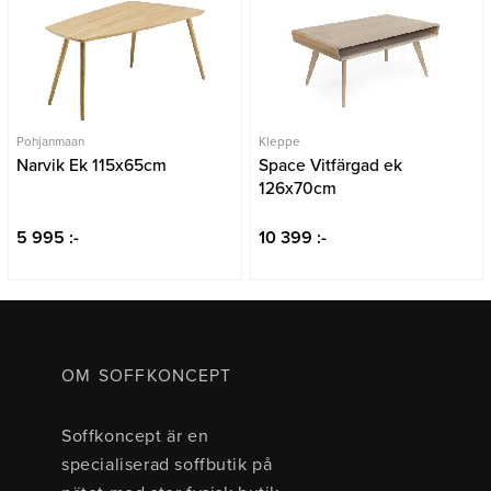
Pohjanmaan
Kleppe
Narvik Ek 115x65cm
Space Vitfärgad ek
126x70cm
5 995 :-
10 399 :-
OM SOFFKONCEPT
Soffkoncept är en
specialiserad soffbutik på