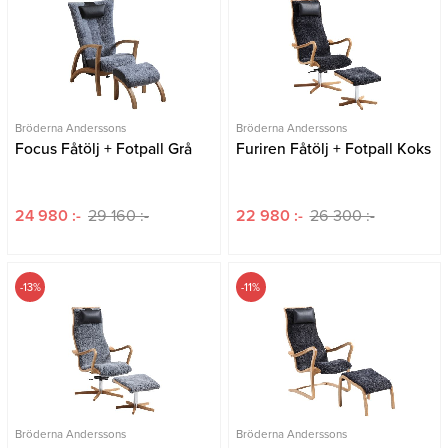
Bröderna Anderssons
Bröderna Anderssons
Focus Fåtölj + Fotpall Grå
Furiren Fåtölj + Fotpall Koks
24 980 :-
29 160 :-
22 980 :-
26 300 :-
-13%
-11%
Bröderna Anderssons
Bröderna Anderssons