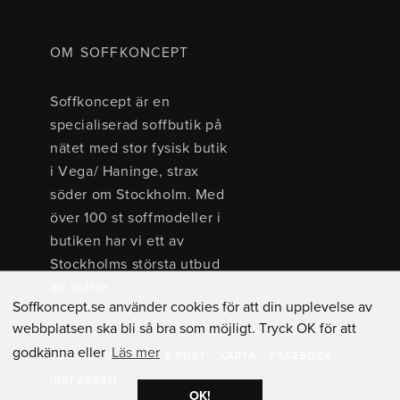
OM SOFFKONCEPT
Soffkoncept är en
specialiserad soffbutik på
nätet med stor fysisk butik
i Vega/ Haninge, strax
söder om Stockholm. Med
över 100 st soffmodeller i
butiken har vi ett av
Stockholms största utbud
av soffor.
Soffkoncept.se använder cookies för att din upplevelse av
webbplatsen ska bli så bra som möjligt. Tryck OK för att
godkänna eller
Läs mer
TEL: 08 - 15 40 00
E-POST
KARTA
FACEBOOK
INSTAGRAM
OK!