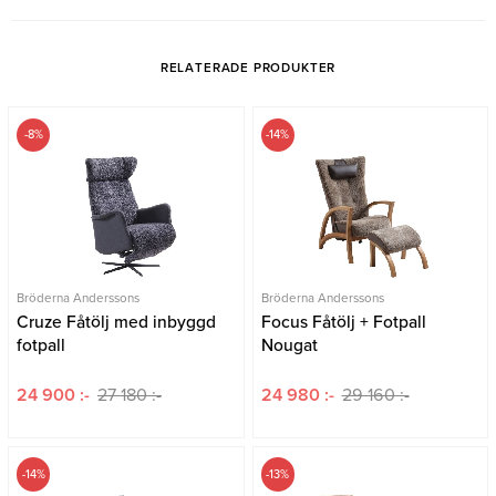
RELATERADE PRODUKTER
-8%
-14%
Bröderna Anderssons
Bröderna Anderssons
Cruze Fåtölj med inbyggd
Focus Fåtölj + Fotpall
fotpall
Nougat
24 900 :-
27 180 :-
24 980 :-
29 160 :-
-14%
-13%