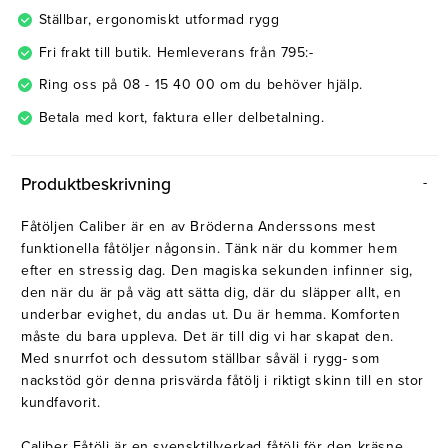
Ställbar, ergonomiskt utformad rygg
Fri frakt till butik. Hemleverans från 795:-
Ring oss på 08 - 15 40 00 om du behöver hjälp.
Betala med kort, faktura eller delbetalning.
Produktbeskrivning
Fåtöljen Caliber är en av Bröderna Anderssons mest
funktionella fåtöljer någonsin. Tänk när du kommer hem
efter en stressig dag. Den magiska sekunden infinner sig,
den när du är på väg att sätta dig, där du släpper allt, en
underbar evighet, du andas ut. Du är hemma. Komforten
måste du bara uppleva. Det är till dig vi har skapat den.
Med snurrfot och dessutom ställbar såväl i rygg- som
nackstöd gör denna prisvärda fåtölj i riktigt skinn till en stor
kundfavorit.
Caliber Fåtölj är en svensktillverkad fåtölj för den kräsne