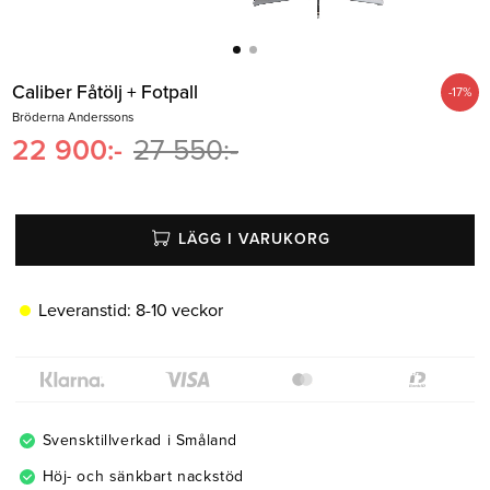
Belysning
Mattor
Soffbord
Caliber Fåtölj + Fotpall
-
17
%
Bröderna Anderssons
22 900
:-
27 550
:-
LÄGG I VARUKORG
Leveranstid:
8-10 veckor
Svensktillverkad i Småland
Höj- och sänkbart nackstöd