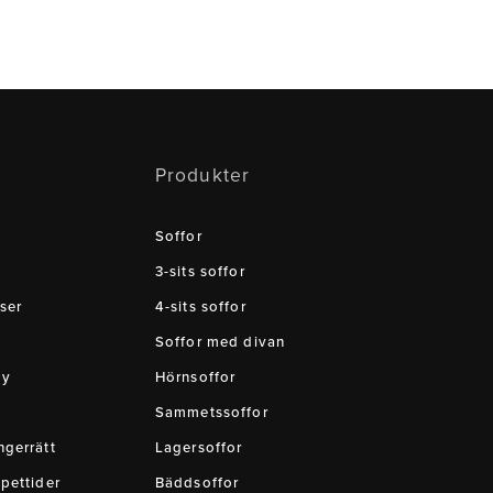
Produkter
Soffor
3-sits soffor
ser
4-sits soffor
Soffor med divan
cy
Hörnsoffor
Sammetssoffor
gerrätt
Lagersoffor
pettider
Bäddsoffor