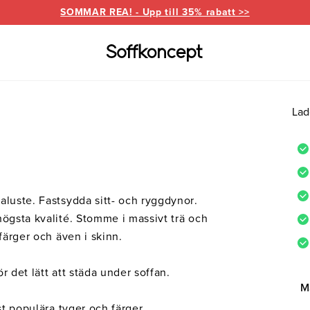
SOMMAR REA! - Upp till 35% rabatt >>
Lad
Varumärken
Information
for
everanser
Bd Möbel
Om Soffkoncept
Bellus
Butike
Brunstad
Reklamation
Burhé
aluste. Fastsydda sitt- och ryggdynor.
for
Ermatiko
Furnin
högsta kvalité. Stomme i massivt trä och
ed divan
Hovden
Klepp
färger och även i skinn.
Pohjanmaan
r det lätt att städa under soffan.
M
st populära tyger och färger.