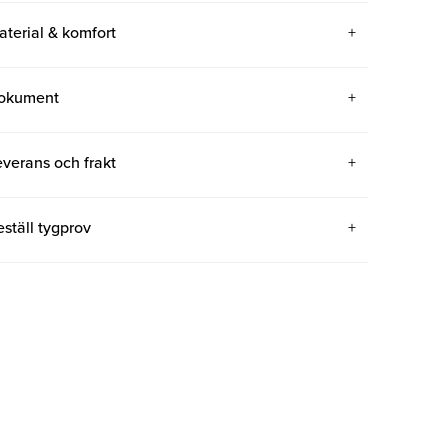
aterial & komfort
okument
everans och frakt
eställ tygprov