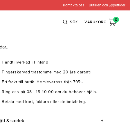
Kontakta oss
Butiken och öppettider
0
SÖK
VARUKORG
dar...
Handtillverkad i Finland
n
Bröderna Anderssons
Intergritetspolicy
Fingerskarvad trästomme med 20 års garanti
ns
Conform
Fri frakt till butik. Hemleverans från 795:-
ova
Globen Lighting
Ring oss på 08 - 15 40 00 om du behöver hjälp.
e
Neiser
Betala med kort, faktura eller delbetalning.
ått & storlek