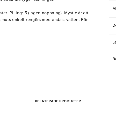
M
er. Pilling: 5 (ingen noppning). Mystic är ett
 smuts enkelt rengörs med endast vatten. För
D
L
B
RELATERADE PRODUKTER