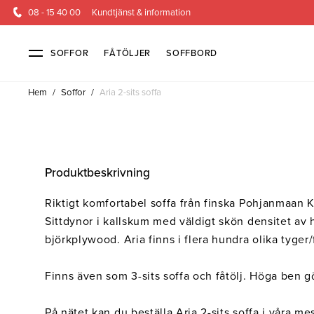
08 - 15 40 00
Kundtjänst & information
SOFFOR
FÅTÖLJER
SOFFBORD
Hem
/
Soffor
/
Aria 2-sits soffa
Soffor & fåtöljer
Kundtjänst
Alla soffor
Kontakta oss
2-sits soffor
Köpvillkor
3-sits sof
Frakt & l
Produktbeskrivning
4-sits soffor
Finansiering
Bäddsoffor
Öppetköp & ångerrätt
Fåtöljer
Riktigt komfortabel soffa från finska Pohjanmaan K
Hörnsoffor
Lagersoffor
Modulsof
Sittdynor i kallskum med väldigt skön densitet av 
Skinnmöbler
Sammetssoffor
Soffor m
björkplywood. Aria finns i flera hundra olika tyger/
Soffor med hög rygg
Finns även som 3-sits soffa och fåtölj. Höga ben gö
Inredning
På nätet kan du beställa Aria 2-sits soffa i våra me