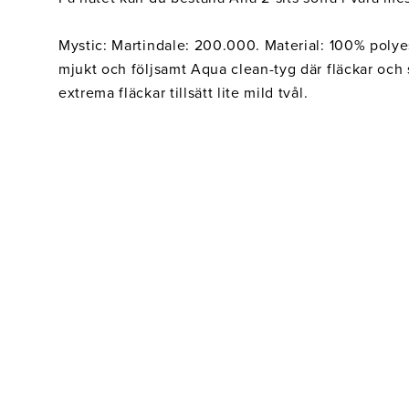
Belysning
Mattor
Soffbord
Mystic: Martindale: 200.000. Material: 100% polyest
mjukt och följsamt Aqua clean-tyg där fläckar och
extrema fläckar tillsätt lite mild tvål.