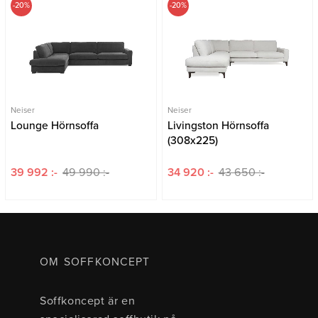
-20%
-20%
Neiser
Neiser
Lounge Hörnsoffa
Livingston Hörnsoffa
(308x225)
39 992 :-
49 990 :-
34 920 :-
43 650 :-
OM SOFFKONCEPT
Soffkoncept är en