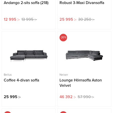
Andango 2-sits soffa (218)
Robust 3-Maxi Divansoffa
12 995 :-
13 995 :-
25 995 :-
30 250 :-
-20%
Bellus
Neiser
Coffee 4-divan soffa
Lounge Hörnsoffa Aston
Velvet
25 995 :-
46 392 :-
57 990 :-