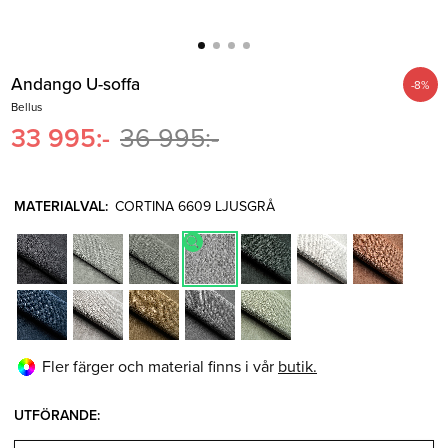
Belysning
Mattor
Soffbord
Andango U-soffa
-
8
%
Bellus
33 995
:-
36 995
:-
MATERIALVAL
:
CORTINA 6609 LJUSGRÅ
Fler färger och material finns i vår
butik.
UTFÖRANDE
: