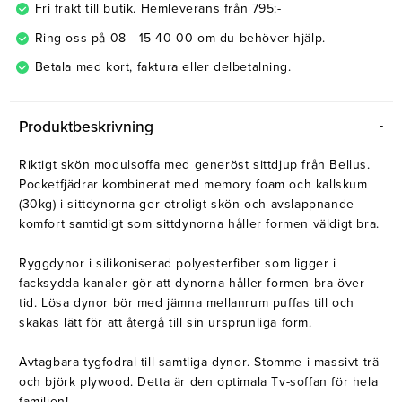
Fri frakt till butik. Hemleverans från 795:-
Ring oss på 08 - 15 40 00 om du behöver hjälp.
Betala med kort, faktura eller delbetalning.
Produktbeskrivning
Riktigt skön modulsoffa med generöst sittdjup från Bellus.
Pocketfjädrar kombinerat med memory foam och kallskum
(30kg) i sittdynorna ger otroligt skön och avslappnande
komfort samtidigt som sittdynorna håller formen väldigt bra.
Ryggdynor i silikoniserad polyesterfiber som ligger i
facksydda kanaler gör att dynorna håller formen bra över
tid. Lösa dynor bör med jämna mellanrum puffas till och
skakas lätt för att återgå till sin ursprunliga form.
Avtagbara tygfodral till samtliga dynor. Stomme i massivt trä
och björk plywood. Detta är den optimala Tv-soffan för hela
familjen!