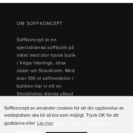
OM SOFFKONCEPT
Soffkoncept är en
specialiserad soffbutik på
nätet med stor fysisk butik
i Vega/ Haninge, strax
söder om Stockholm. Med
över 100 st soffmodeller i
butiken har vi ett av
Stockholms största utbud
av soffor.
Soffkoncept.se använder cookies för att din upplevelse av
webbplatsen ska bli så bra som möjligt. Tryck OK för att
godkänna eller
Läs mer
TEL: 08 - 15 40 00
E-POST
KARTA
FACEBOOK
INSTAGRAM