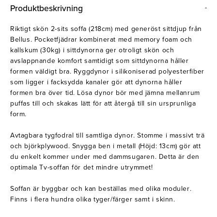
Belysning
Mattor
Produktbeskrivning
Soffbord
Riktigt skön 2-sits soffa (218cm) med generöst sittdjup från
Bellus. Pocketfjädrar kombinerat med memory foam och
kallskum (30kg) i sittdynorna ger otroligt skön och
avslappnande komfort samtidigt som sittdynorna håller
formen väldigt bra. Ryggdynor i silikoniserad polyesterfiber
som ligger i facksydda kanaler gör att dynorna håller
formen bra över tid. Lösa dynor bör med jämna mellanrum
puffas till och skakas lätt för att återgå till sin ursprunliga
form.
Avtagbara tygfodral till samtliga dynor. Stomme i massivt trä
och björkplywood. Snygga ben i metall (Höjd: 13cm) gör att
du enkelt kommer under med dammsugaren. Detta är den
optimala Tv-soffan för det mindre utrymmet!
Soffan är byggbar och kan beställas med olika moduler.
Finns i flera hundra olika tyger/färger samt i skinn.