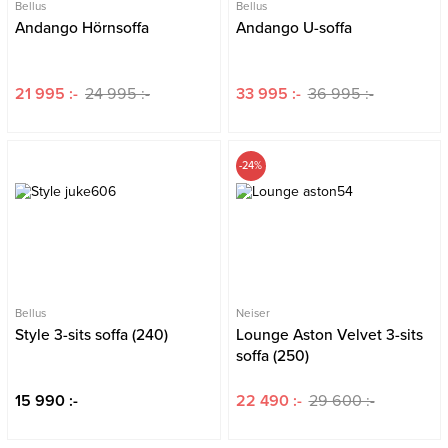
Bellus
Bellus
Andango Hörnsoffa
Andango U-soffa
21 995 :-
24 995 :-
33 995 :-
36 995 :-
-24%
Bellus
Neiser
Style 3-sits soffa (240)
Lounge Aston Velvet 3-sits
soffa (250)
15 990 :-
22 490 :-
29 600 :-