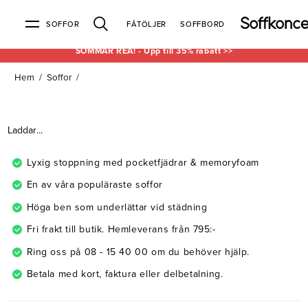
SOFFOR
FÅTÖLJER
SOFFBORD
SOMMAR REA! - Upp till 35% rabatt >>
Hem
/
Soffor
/
Soffor & fåtöljer
Kundtjänst
Varumärken
Information
Alla soffor
Kontakta oss
2-sits soffor
Köpvillkor
Bd Möbel
Om Soffkoncept
Bellus
Butiken
Laddar...
3-sits soffor
Frakt & leveranser
4-sits soffor
Bröderna Anderssons
Intergritetspolicy
Bäddsoffor
Finansiering
Fåtöljer
Brunstad
Reklamation
Burhéns
Lyxig stoppning med pocketfjädrar & memoryfoam
Hörnsoffor
Öppetköp & ångerrätt
Lagersoffor
Conform
Ermatiko
En av våra populäraste soffor
Modulsoffor
Skinnmöbler
Furninova
Globen Lighting
Höga ben som underlättar vid städning
Sammetssoffor
Hovden
Kleppe
Neiser
Fri frakt till butik. Hemleverans från 795:-
Soffor med divan
Pohjanmaan
Ring oss på 08 - 15 40 00 om du behöver hjälp.
Soffor med hög rygg
Betala med kort, faktura eller delbetalning.
Inredning