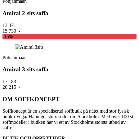
Pohjanmaan
Amiral 2-sits soffa
13 371 :-
15 730 :-
-15%
Pohjanmaan
Amiral 3-sits soffa
17 183 :-
20 215 :-
OM SOFFKONCEPT
Soffkoncept är en specialiserad soffbutik på nätet med stor fysisk
butik i Vega/ Haninge, strax söder om Stockholm. Med över 100 st
soffmodeller i butiken har vi ett av Stockholms största utbud av
soffor.
BUTIK OCH ÖPPETTIDER