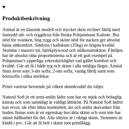
Produktbeskrivning
Amiral är en klassisk modell och mycket skön recliner fåtölj med
fastsydd sitt- och ryggdyna från finska Pohjanmaan Kaluste. Bra
stöd för svanken, hög rygg och skönt stöd för nacken ger absolut
bästa sittkomfort. Sittdyna i kallskum (35kg) av högsta kvalité.
Stomme i massivt trä, björkplywood och stålkonstruktion. Fåtöljen
har de absolut rätta proportionerna och är ett gott exempel på
Pohjanmaa’s ypperliga yrkesskicklighet vad gäller komfort och
kvalité. Går att få i både tyg och skinn i alla möjliga färger. Amiral
finns även som 3-sits soffa, 2-sits soffa, vanlig fåtölj samt som
hörnsoffa i olika storlekar.
Priset varierar beroende på vilken skinnkvalité du väljer.
Natural Soft är ett semi-anilin läder som har en mjuk och behaglig
känsla och som samtidigt är väldigt lättskött. På Natural Soft lädret
kan revor, sår efter läkta insektsbett, ärr och andra skavanker från
huden finnas som är en egenskap hos äkta skinn och som inte har
sämre hållbarhet för det. Alla slitytor är i riktigt skinn. Stommen är
klädd i pvc. Går att få helt i skinn mot pristillägg.