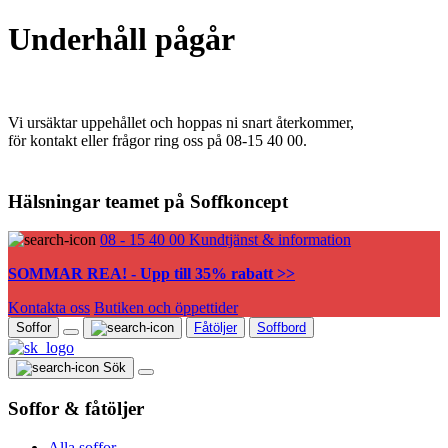
Underhåll pågår
Vi ursäktar uppehållet och hoppas ni snart återkommer,
för kontakt eller frågor ring oss på 08-15 40 00.
Hälsningar teamet på Soffkoncept
08 - 15 40 00
Kundtjänst & information
SOMMAR REA! - Upp till 35% rabatt >>
Kontakta oss
Butiken och öppettider
Soffor
Fåtöljer
Soffbord
Sök
Soffor & fåtöljer
Alla soffor