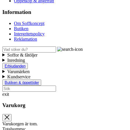
Öppetköp & ångerrätt
Information
Om Soffkoncept
Butiken
Intergritetspolicy
Reklamation
Soffor & fåtöljer
Inredning
Erbjudanden
Varumärken
Kundservice
Butiken & öppettider
exit
Varukorg
Varukorgen är tom.
Totalsumma: