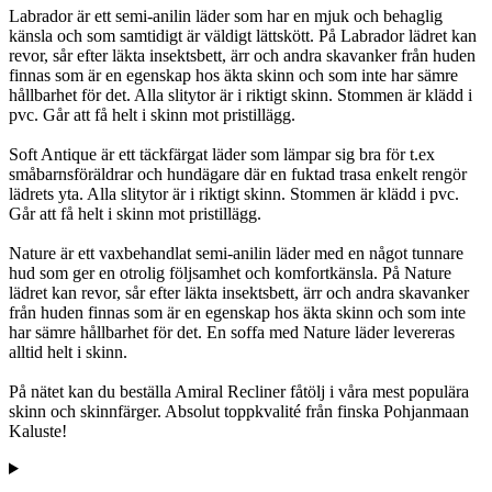
Labrador är ett semi-anilin läder som har en mjuk och behaglig
känsla och som samtidigt är väldigt lättskött. På Labrador lädret kan
revor, sår efter läkta insektsbett, ärr och andra skavanker från huden
finnas som är en egenskap hos äkta skinn och som inte har sämre
hållbarhet för det. Alla slitytor är i riktigt skinn. Stommen är klädd i
pvc. Går att få helt i skinn mot pristillägg.
Soft Antique är ett täckfärgat läder som lämpar sig bra för t.ex
småbarnsföräldrar och hundägare där en fuktad trasa enkelt rengör
lädrets yta. Alla slitytor är i riktigt skinn. Stommen är klädd i pvc.
Går att få helt i skinn mot pristillägg.
Nature är ett vaxbehandlat semi-anilin läder med en något tunnare
hud som ger en otrolig följsamhet och komfortkänsla. På Nature
lädret kan revor, sår efter läkta insektsbett, ärr och andra skavanker
från huden finnas som är en egenskap hos äkta skinn och som inte
har sämre hållbarhet för det. En soffa med Nature läder levereras
alltid helt i skinn.
På nätet kan du beställa Amiral Recliner fåtölj i våra mest populära
skinn och skinnfärger. Absolut toppkvalité från finska Pohjanmaan
Kaluste!