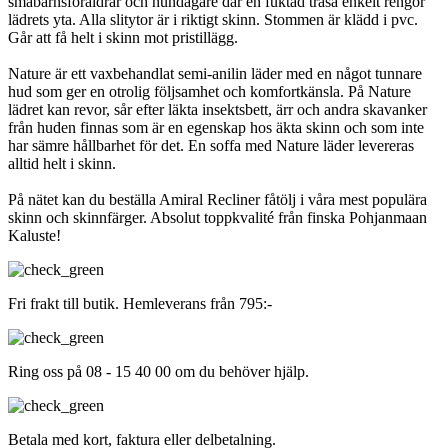
småbarnsföräldrar och hundägare där en fuktad trasa enkelt rengör
lädrets yta. Alla slitytor är i riktigt skinn. Stommen är klädd i pvc.
Går att få helt i skinn mot pristillägg.
Nature är ett vaxbehandlat semi-anilin läder med en något tunnare
hud som ger en otrolig följsamhet och komfortkänsla. På Nature
lädret kan revor, sår efter läkta insektsbett, ärr och andra skavanker
från huden finnas som är en egenskap hos äkta skinn och som inte
har sämre hållbarhet för det. En soffa med Nature läder levereras
alltid helt i skinn.
På nätet kan du beställa Amiral Recliner fåtölj i våra mest populära
skinn och skinnfärger. Absolut toppkvalité från finska Pohjanmaan
Kaluste!
Fri frakt till butik. Hemleverans från 795:-
Ring oss på 08 - 15 40 00 om du behöver hjälp.
Betala med kort, faktura eller delbetalning.