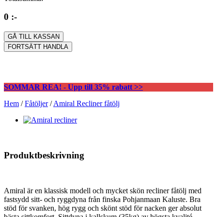
0 :-
GÅ TILL KASSAN
FORTSÄTT HANDLA
SOMMAR REA! - Upp till 35% rabatt >>
Hem
/
Fåtöljer
/
Amiral Recliner fåtölj
Produktbeskrivning
Amiral är en klassisk modell och mycket skön recliner fåtölj med
fastsydd sitt- och ryggdyna från finska Pohjanmaan Kaluste. Bra
stöd för svanken, hög rygg och skönt stöd för nacken ger absolut
bästa sittkomfort. Sittdyna i kallskum (35kg) av högsta kvalité.