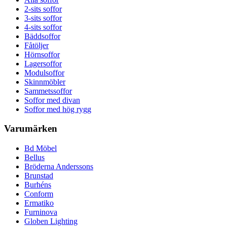
2-sits soffor
3-sits soffor
4-sits soffor
Bäddsoffor
Fåtöljer
Hörnsoffor
Lagersoffor
Modulsoffor
Skinnmöbler
Sammetssoffor
Soffor med divan
Soffor med hög rygg
Varumärken
Bd Möbel
Bellus
Bröderna Anderssons
Brunstad
Burhéns
Conform
Ermatiko
Furninova
Globen Lighting