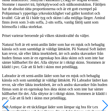
Stomme i massivt trä, björkplywood och stålkonstruktion. Fåtöljen
har de absolut rätta proportionerna och är ett gott exempel på
Pohjanmaa’s ypperliga yrkesskicklighet vad gäller komfort och
kvalité. Går att få i både tyg och skinn i alla möjliga färger. Amiral
finns även som 3-sits soffa, 2-sits soffa, vanlig fåtölj samt som
hörnsoffa i olika storlekar.
Priset varierar beroende på vilken skinnkvalité du väljer.
Natural Soft är ett semi-anilin läder som har en mjuk och behaglig
känsla och som samtidigt är väldigt lättskött. På Natural Soft lädret
kan revor, sår efter läkta insektsbett, ärr och andra skavanker från
huden finnas som är en egenskap hos äkta skinn och som inte har
sämre hållbarhet för det. Alla slitytor är i riktigt skinn. Stommen är
klädd i pvc. Går att få helt i skinn mot pristillägg.
Labrador är ett semi-anilin läder som har en mjuk och behaglig
känsla och som samtidigt är väldigt lättskött. På Labrador lädret kan
revor, sår efter läkta insektsbett, ärr och andra skavanker från huden
finnas som är en egenskap hos äkta skinn och som inte har sämre
hållbarhet för det. Alla slitytor är i riktigt skinn. Stommen är klädd i
pvc. Går att få helt i skinn mot pristillägg.
Soft Antique är ett täckfärgat läder som lämpar sig bra för t.ex