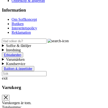
Öppetköp & ångerrätt
Information
Om Soffkoncept
Butiken
Intergritetspolicy
Reklamation
Soffor & fåtöljer
Inredning
Erbjudanden
Varumärken
Kundservice
Butiken & öppettider
exit
Varukorg
Varukorgen är tom.
Totalsumma: