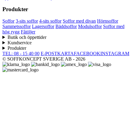
Produkter
Soffor
3-sits soffor
4-sits soffor
Soffor med divan
Hörnsoffor
Sammetssoffor
Lagersoffor
Bäddsoffor
Modulsoffor
Soffor med
hög rygg
Fåtöljer
Butik och öppettider
Kundservice
Produkter
TEL: 08 - 15 40 00
E-POST
KARTA
FACEBOOK
INSTAGRAM
© SOFFKONCEPT SVERIGE AB - 2026
Soffkoncept.se använder cookies för att din
upplevelse av webbplatsen ska bli så bra
som möjligt. Tryck OK för att godkänna eller