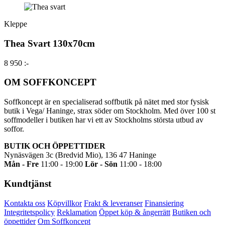
Kleppe
Thea Svart 130x70cm
8 950 :-
OM SOFFKONCEPT
Soffkoncept är en specialiserad soffbutik på nätet med stor fysisk
butik i Vega/ Haninge, strax söder om Stockholm. Med över 100 st
soffmodeller i butiken har vi ett av Stockholms största utbud av
soffor.
BUTIK OCH ÖPPETTIDER
Nynäsvägen 3c (Bredvid Mio), 136 47 Haninge
Mån - Fre
11:00 - 19:00
Lör - Sön
11:00 - 18:00
Kundtjänst
Kontakta oss
Köpvillkor
Frakt & leveranser
Finansiering
Integritetspolicy
Reklamation
Öppet köp & ångerrätt
Butiken och
öppettider
Om Soffkoncept