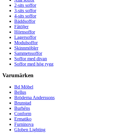
2-sits soffor
3-sits soffor
4-sits soffor
Bäddsoffor
Fåtöljer
Hörnsoffor
Lagersoffor
Modulsoffor
Skinnmöbler
Sammetssoffor
Soffor med divan
Soffor med hög rygg
Varumärken
Bd Möbel
Bellus
Bröderna Anderssons
Brunstad
Burhéns
Conform
Ermatiko
Furninova
Globen Lighting