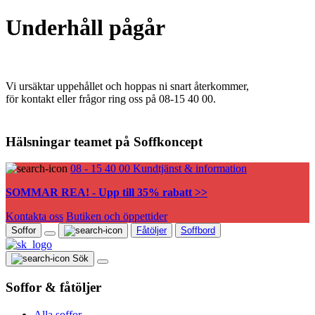
Underhåll pågår
Vi ursäktar uppehållet och hoppas ni snart återkommer,
för kontakt eller frågor ring oss på 08-15 40 00.
Hälsningar teamet på Soffkoncept
08 - 15 40 00
Kundtjänst & information
SOMMAR REA! - Upp till 35% rabatt >>
Kontakta oss
Butiken och öppettider
Soffor
Fåtöljer
Soffbord
Sök
Soffor & fåtöljer
Alla soffor