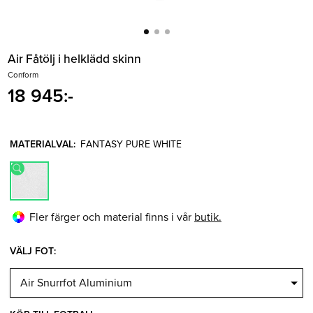
Belysning
Mattor
Soffbord
Air Fåtölj i helklädd skinn
Conform
18 945
:-
MATERIALVAL
:
FANTASY PURE WHITE
Fler färger och material finns i vår
butik.
VÄLJ FOT: