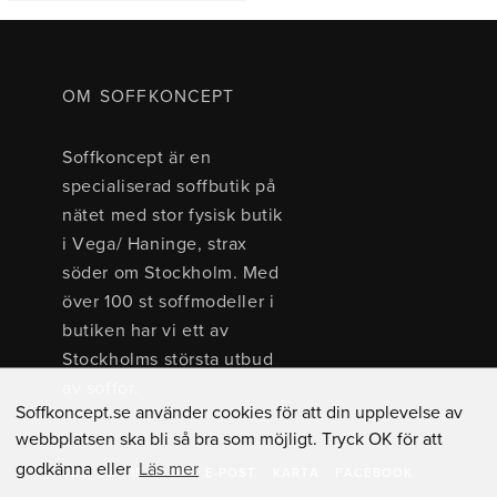
OM SOFFKONCEPT
Soffkoncept är en
specialiserad soffbutik på
nätet med stor fysisk butik
i Vega/ Haninge, strax
söder om Stockholm. Med
över 100 st soffmodeller i
butiken har vi ett av
Stockholms största utbud
av soffor.
Soffkoncept.se använder cookies för att din upplevelse av
webbplatsen ska bli så bra som möjligt. Tryck OK för att
godkänna eller
Läs mer
TEL: 08 - 15 40 00
E-POST
KARTA
FACEBOOK