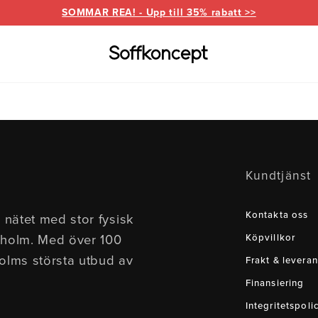
SOMMAR REA! - Upp till 35% rabatt >>
Varumärken
Information
for
everanser
Bd Möbel
Om Soffkoncept
Bellus
Butike
Kundtjänst
Brunstad
Reklamation
Burhé
for
Ermatiko
Furnin
Kontakta oss
 nätet med stor fysisk
ed divan
Hovden
Klepp
kholm. Med över 100
Köpvillkor
Pohjanmaan
holms största utbud av
Frakt & leveran
Finansiering
Integritetspoli