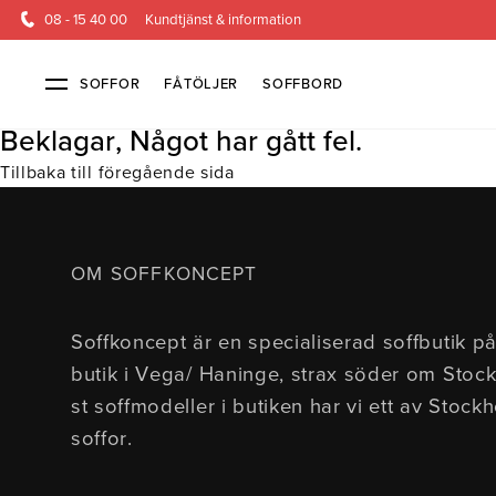
08 - 15 40 00
Kundtjänst & information
SOFFOR
FÅTÖLJER
SOFFBORD
Beklagar, Något har gått fel.
Tillbaka till föregående sida
Soffor & fåtöljer
Kundtjänst
Alla soffor
Kontakta oss
2-sits soffor
Köpvillkor
3-sits sof
Frakt & l
OM SOFFKONCEPT
4-sits soffor
Finansiering
Bäddsoffor
Öppetköp & ångerrätt
Fåtöljer
Hörnsoffor
Lagersoffor
Modulsof
Soffkoncept är en specialiserad soffbutik på
Skinnmöbler
Sammetssoffor
Soffor m
butik i Vega/ Haninge, strax söder om Stoc
Soffor med hög rygg
st soffmodeller i butiken har vi ett av Stock
soffor.
Inredning