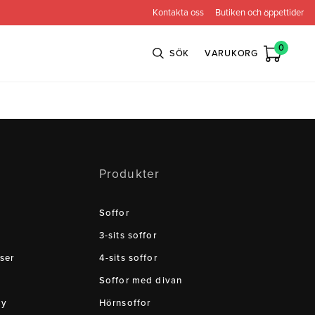
Kontakta oss
Butiken och öppettider
0
SÖK
VARUKORG
n
Bröderna Anderssons
Intergritetspolicy
Produkter
ns
Conform
ova
Globen Lighting
Soffor
e
Neiser
3-sits soffor
ser
4-sits soffor
Soffor med divan
cy
Hörnsoffor