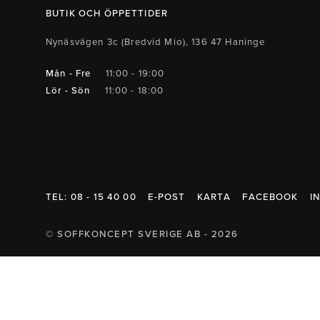
Belysning
Mattor
Soffbord
BUTIK OCH ÖPPETTIDER
Nynäsvägen 3c (Bredvid Mio), 136 47 Haninge
Mån - Fre
11:00 - 19:00
Lör - Sön
11:00 - 18:00
TEL: 08 - 15 40 00
E-POST
KARTA
FACEBOOK
I
© SOFFKONCEPT SVERIGE AB - 2026