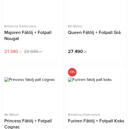
Bröderna Anderssons
Bd Möbel
Majoren Fåtölj + Fotpall
Queen Fåtölj + Fotpall Grå
Nougat
21 340 :-
23 930 :-
27 490 :-
-13%
Bd Möbel
Bröderna Anderssons
Princess Fåtölj + Fotpall
Furiren Fåtölj + Fotpall Koks
Cognac