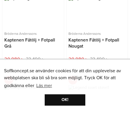
Bröderna Anderssons
Bröderna Anderssons
Kaptenen Fåtölj + Fotpall
Kaptenen Fåtölj + Fotpall
Grå
Nougat
20 980 :-
23 490 :-
20 980 :-
23 490 :-
Soffkoncept.se använder cookies för att din upplevelse av
webbplatsen ska bli så bra som möjligt. Tryck OK för att
-15%
-15%
godkänna eller
Läs mer
OK!
Bröderna Anderssons
Bröderna Anderssons
Kavaljeren Liggfåtölj
Legend Fåtölj Skinn